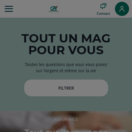
Aller
au
Contact
Menu
Aller au
Contenu
Aller
TOUT
UN MAG
au
POUR VOUS
Pied
de
page
Toutes les questions que vous vous posez
sur l'argent et même sur la vie
FILTRER
RUBRIQUE
ASSURANCE
DE
L'ARTICLE