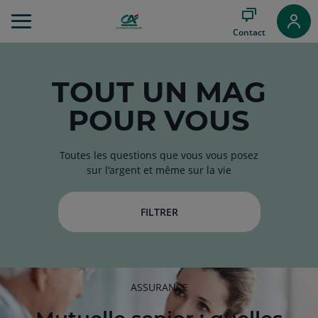
Aller
au
Contact
Menu
Aller au
Contenu
Aller
TOUT
UN MAG
au
POUR VOUS
Pied
de
page
Toutes les questions que vous vous posez
sur l'argent et même sur la vie
FILTRER
RUBRIQUE
ASSURANCE
DE
L'ARTICLE