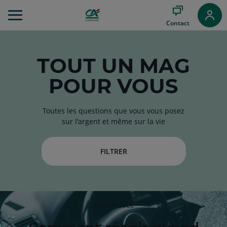
Aller
au
Contact
Menu
Aller au
Contenu
Aller
TOUT
UN MAG
au
POUR VOUS
Pied
de
page
Toutes les questions que vous vous posez
sur l'argent et même sur la vie
FILTRER
RUBRIQUE
ASSURANCE
DE
L'ARTICLE