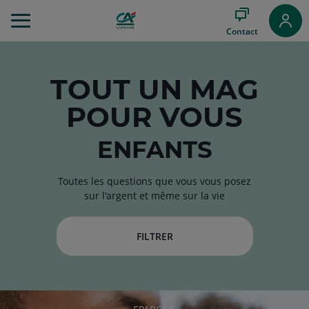
Aller
au
Contact
Menu
Aller au
Contenu
Aller
TOUT
UN MAG
au
POUR VOUS
Pied
de
page
ENFANTS
Toutes les questions que vous vous posez
sur l'argent et même sur la vie
FILTRER
RUBRIQUE