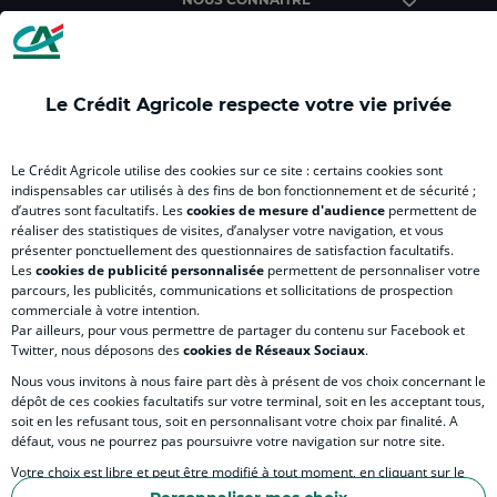
de
de
de
de
Lorraine.
Lorraine.
Lorraine.
Lorra
(
(
(
(
nouvel
nouvel
nouvel
nouv
Le Crédit Agricole respecte votre vie privée
onglet
onglet
onglet
ongl
RELATION BANQUE CLIENT
)
)
)
)
Le Crédit Agricole utilise des cookies sur ce site : certains cookies sont
indispensables car utilisés à des fins de bon fonctionnement et de sécurité ;
d’autres sont facultatifs. Les
cookies de mesure d'audience
permettent de
SITES SPECIALISÉS
réaliser des statistiques de visites, d’analyser votre navigation, et vous
présenter ponctuellement des questionnaires de satisfaction facultatifs.
Les
cookies de publicité personnalisée
permettent de personnaliser votre
parcours, les publicités, communications et sollicitations de prospection
commerciale à votre intention.
Par ailleurs, pour vous permettre de partager du contenu sur Facebook et
Accessibilité numérique du site
Twitter, nous déposons des
cookies de Réseaux Sociaux
.
Nous vous invitons à nous faire part dès à présent de vos choix concernant le
dépôt de ces cookies facultatifs sur votre terminal, soit en les acceptant tous,
soit en les refusant tous, soit en personnalisant votre choix par finalité. A
MENTIONS LÉGALES
défaut, vous ne pourrez pas poursuivre votre navigation sur notre site.
COOKIES ET POLITIQUE DE PROTECTION DES DONNÉES PERSONNELLES DU SITE IN
Votre choix est libre et peut être modifié à tout moment, en cliquant sur le
lien "Cookies", en bas de page.
POLITIQUE DE PROTECTION DES DONNÉES PERSONNELLES DE LA CAISSE RÉGIONA