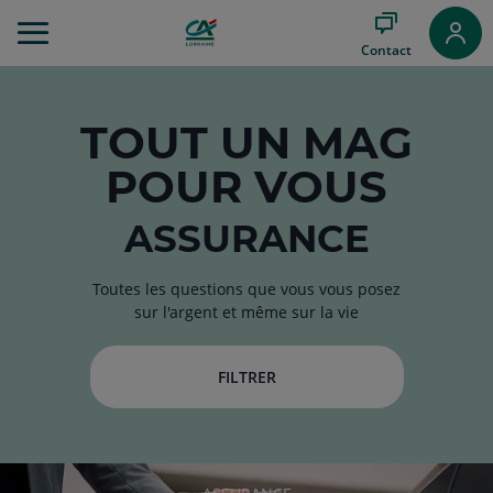
Aller
au
Contact
Menu
Aller au
Contenu
Aller
TOUT
UN MAG
au
POUR VOUS
Pied
de
page
ASSURANCE
Toutes les questions que vous vous posez
sur l'argent et même sur la vie
FILTRER
RUBRIQUE