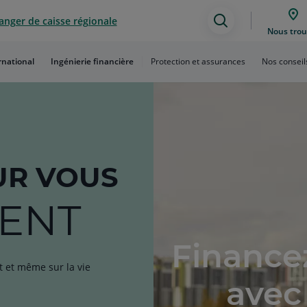
anger de caisse régionale
Assistance
Nous trou
de
rnational
Ingénierie financière
Protection et assurances
Nos conseil
recherche
R VOUS
ENT
Finance
t et même sur la vie
avec 