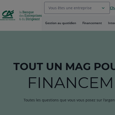
Aller
Vous êtes une entreprise
Ch
au
Menu
Aller au
Gestion au quotidien
Financement
Inte
Contenu
Aller
au
Pied
de
page
TOUT
UN MAG
POU
FINANCEM
Toutes les questions que vous vous posez sur l'argen