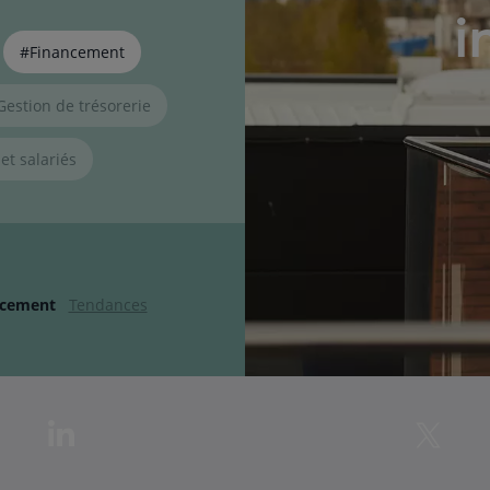
i
#Financement
Gestion de trésorerie
et salariés
ncement
Tendances