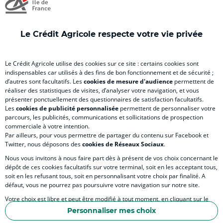
nouvel
nouvel
nouvel
nouvel
nou
onglet
onglet
onglet
onglet
ong
)
)
)
)
)
Le Crédit Agricole respecte votre vie privée
RELATION BANQUE CLIENT
Le Crédit Agricole utilise des cookies sur ce site : certains cookies sont
indispensables car utilisés à des fins de bon fonctionnement et de sécurité ;
d’autres sont facultatifs. Les
cookies de mesure d'audience
permettent de
SITES SPECIALISES
réaliser des statistiques de visites, d’analyser votre navigation, et vous
présenter ponctuellement des questionnaires de satisfaction facultatifs.
Les
cookies de publicité personnalisée
permettent de personnaliser votre
parcours, les publicités, communications et sollicitations de prospection
commerciale à votre intention.
Par ailleurs, pour vous permettre de partager du contenu sur Facebook et
Accessibilité numérique du site
Twitter, nous déposons des
cookies de Réseaux Sociaux
.
Nous vous invitons à nous faire part dès à présent de vos choix concernant le
dépôt de ces cookies facultatifs sur votre terminal, soit en les acceptant tous,
soit en les refusant tous, soit en personnalisant votre choix par finalité. A
MENTIONS LÉGALES
défaut, vous ne pourrez pas poursuivre votre navigation sur notre site.
PROTECTION DES DONNÉES PERSONNELLES
Votre choix est libre et peut être modifié à tout moment, en cliquant sur le
lien "Cookies", en bas de page.
POLITIQUE DE PROTECTION DES DONNÉES PERSONNELLES DE LA CAISSE RÉGIONA
Personnaliser mes choix
Pour en savoir plus sur les responsables de traitement et les finalités, cliquez