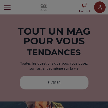
Aller
au
Contact
Menu
Aller au
Contenu
Aller
TOUT
UN MAG
au
POUR VOUS
Pied
de
page
TENDANCES
Toutes les questions que vous vous posez
sur l'argent et même sur la vie
FILTRER
RUBRIQUE