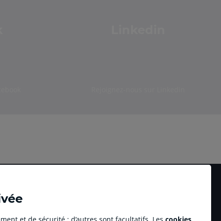
k
Linkedin
cebook
Rejoignez-nous sur Linkedin
ivée
ment et de sécurité ; d’autres sont facultatifs. Les
cookies