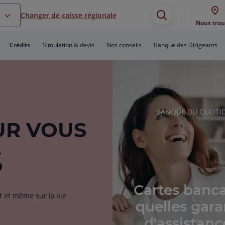
Changer de caisse régionale
Assistance
Nous trou
de
Crédits
Simulation & devis
Nos conseils
Banque des Dirigeants
recherche
RUBRIQUE
BANQUE DU QUOTID
DE
R VOUS
L'ARTICLE
S
Cartes banca
t et même sur la vie
quelles gara
d'assistanc