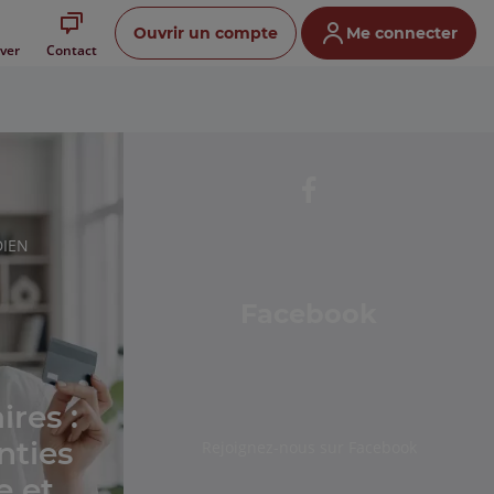
Ouvrir un compte
Me connecter
ver
Contact
IEN
Facebook
ires :
nties
Rejoignez-nous sur Facebook
e et