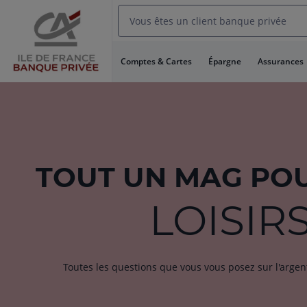
Aller
Vous êtes un client banque privée
au
Menu
Aller au
Comptes & Cartes
Épargne
Assurances
Contenu
Aller
au
Pied
de
page
TOUT
UN MAG
POU
LOISIR
Toutes les questions que vous vous posez sur l'argen