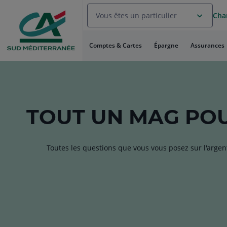
Aller
Vous êtes un particulier
Chan
au
Menu
Aller au
Comptes & Cartes
Épargne
Assurances
Contenu
Aller
au
Pied
de
page
TOUT
UN MAG
POU
Toutes les questions que vous vous posez sur l'argen