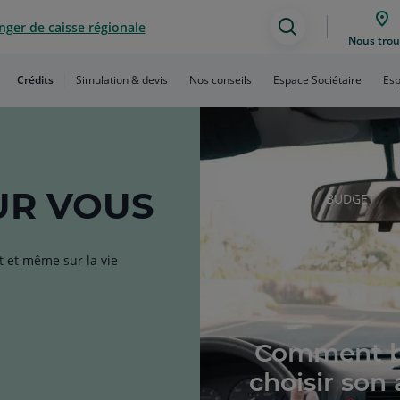
ger de caisse régionale
Assistance
Nous trou
de
Crédits
Simulation & devis
Nos conseils
Espace Sociétaire
Esp
recherche
R VOUS
RUBRIQUE
BUDGET
DE
L'ARTICLE
t et même sur la vie
Comment b
choisir son