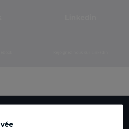
k
Linkedin
cebook
Rejoignez-nous sur Linkedin
ivée