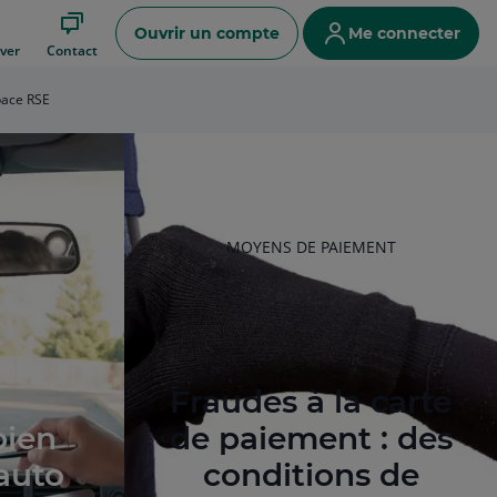
Ouvrir un compte
Me connecter
ver
Contact
ace RSE
RUBRIQUE
MOYENS DE PAIEMENT
DE
L'ARTICLE
Fraudes à la carte
ien
de paiement : des
 auto
conditions de