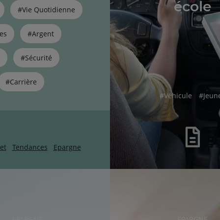
école
#Vie Quotidienne
es
#Argent
#Sécurité
#Carrière
hashtag
hasht
#
Véhicule
#
Jeun
et
Tendances
Epargne
RUBRIQUE
RUBRIQUE
EPARGNE
EPARGNE