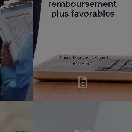
remboursement
plus favorables
ag
hashtag
hashtag
es
#
Aléas de la vie
#
Argent
hashtag
#
Etudiant
RUBRIQUE
EPARGNE