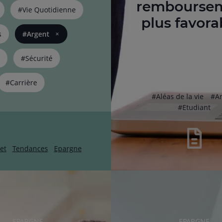
rembourse
#Vie Quotidienne
plus favora
s
#Argent
#Sécurité
#Carrière
hashtag
has
#
Aléas de la vie
#
A
hashtag
#
Etudiant
et
Tendances
Epargne
RUBRIQUE
RUBRIQUE
EPARGNE
EPARGNE