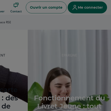
Ouvrir un compte
Me connecter
ver
Contact
ace RSE
RUBRIQUE
ENT
EPARGNE
DE
L'ARTICLE
 carte
: des
Fonctionnement du
 de
Livret Jeune : tout