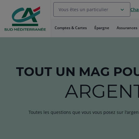
Aller
Vous êtes un particulier
Chan
au
Menu
Aller au
Comptes & Cartes
Épargne
Assurances
Contenu
Aller
au
Pied
de
page
TOUT
UN MAG
POU
ARGEN
Toutes les questions que vous vous posez sur l'argen