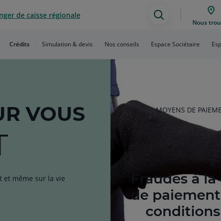
ger de caisse régionale
Assistance
Nous trou
de
Crédits
Simulation & devis
Nos conseils
Espace Sociétaire
Esp
recherche
R VOUS
RUBRIQUE
MOYENS DE PAIEM
DE
L'ARTICLE
T
Fraudes à la
t et même sur la vie
de paiement 
conditions