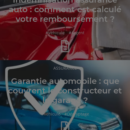
auto : comment est calculé
votre remboursement ?
hashtag
hashtag
#
Véhicule
#
Argent
RUBRIQUE
ASSURANCE
DE
L'ARTICLE
Garantie automobile : que
couvrent le constructeur et
le garage ?
hashtag
hashtag
#
Véhicule
#
Décryptage