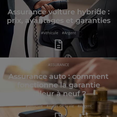
ASSURANCE
DE
L'ARTICLE
Assurance voiture hybride :
prix, avantages et garanties
hashtag
hashtag
#
Véhicule
#
Argent
RUBRIQUE
ASSURANCE
DE
L'ARTICLE
Assurance auto : comment
fonctionne la garantie
valeur à neuf ?
hashtag
hashtag
hashtag
#
Véhicule
#
Aléas de la vie
#
Argent