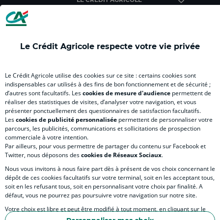
(
Master
(
(
Mas
nouvel
(
nouvel
nouvel
(
onglet
nouvel
onglet
onglet
nou
)
onglet
)
)
ong
Le Crédit Agricole respecte votre vie privée
)
)
RELATION BANQUE CLIENT
Le Crédit Agricole utilise des cookies sur ce site : certains cookies sont
indispensables car utilisés à des fins de bon fonctionnement et de sécurité ;
d’autres sont facultatifs. Les
cookies de mesure d'audience
permettent de
SITES SPECIALISES
réaliser des statistiques de visites, d’analyser votre navigation, et vous
présenter ponctuellement des questionnaires de satisfaction facultatifs.
Les
cookies de publicité personnalisée
permettent de personnaliser votre
parcours, les publicités, communications et sollicitations de prospection
commerciale à votre intention.
Par ailleurs, pour vous permettre de partager du contenu sur Facebook et
Accessibilité numérique du site
Twitter, nous déposons des
cookies de Réseaux Sociaux
.
Nous vous invitons à nous faire part dès à présent de vos choix concernant le
dépôt de ces cookies facultatifs sur votre terminal, soit en les acceptant tous,
soit en les refusant tous, soit en personnalisant votre choix par finalité. A
MENTIONS LÉGALES
défaut, vous ne pourrez pas poursuivre votre navigation sur notre site.
COOKIES ET POLITIQUE DE PROTECTION DES DONNÉES PERSONNELLES DU SITE IN
Votre choix est libre et peut être modifié à tout moment, en cliquant sur le
lien "Cookies", en bas de page.
POLITIQUE DE PROTECTION DES DONNÉES PERSONNELLES DE LA CAISSE RÉGIONA