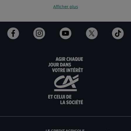
Afficher plus
Ouvert
Ouvert
Ouvert
Ouvert
Ouv
dans
dans
dans
dans
dan
un
un
un
un
un
nouvel
nouvel
nouvel
nouvel
nou
onglet
onglet
onglet
onglet
ong
:
:
:
:
:
aller
Aller
aller
aller
Alle
sur
sur
sur
sur
sur
la
la
la
la
la
page
page
page
page
pag
facebook
instagram
youtube
twitter
Tik
du
du
du
du
du
Crédit
Crédit
Crédit
Crédit
Créd
Agricole
Agricole
Agricole
Agricole
Agri
LE CREDIT AGRICOLE