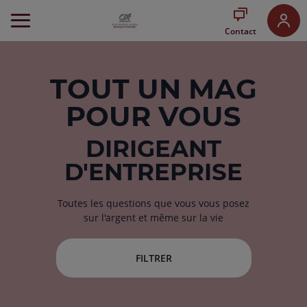
Aller
au
Contact
Menu
Aller au
Contenu
Aller
TOUT
UN MAG
au
POUR VOUS
Pied
de
page
DIRIGEANT
D'ENTREPRISE
Toutes les questions que vous vous posez
sur l'argent et même sur la vie
FILTRER