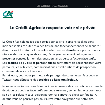
Agricole
Agricole
Agricole
Agricole
Agri
LE CREDIT AGRICOLE
(
(
(
(
(
nouvel
nouvel
nouvel
nouvel
nou
onglet
onglet
onglet
onglet
ong
)
)
)
)
)
Le Crédit Agricole respecte votre vie privée
RELATION BANQUE CLIENT
Le Crédit Agricole utilise des cookies sur ce site : certains cookies sont
indispensables car utilisés à des fins de bon fonctionnement et de sécurité ;
d’autres sont facultatifs. Les
cookies de mesure d'audience
permettent de
SITES SPECIALISES
réaliser des statistiques de visites, d’analyser votre navigation, et vous
présenter ponctuellement des questionnaires de satisfaction facultatifs.
Les
cookies de publicité personnalisée
permettent de personnaliser votre
parcours, les publicités, communications et sollicitations de prospection
commerciale à votre intention.
Par ailleurs, pour vous permettre de partager du contenu sur Facebook et
Accessibilité numérique du site
Twitter, nous déposons des
cookies de Réseaux Sociaux
.
Nous vous invitons à nous faire part dès à présent de vos choix concernant le
dépôt de ces cookies facultatifs sur votre terminal, soit en les acceptant tous,
soit en les refusant tous, soit en personnalisant votre choix par finalité. A
MENTIONS LÉGALES
défaut, vous ne pourrez pas poursuivre votre navigation sur notre site.
COOKIES ET POLITIQUE DE PROTECTION DES DONNÉES PERSONNELLES DU SITE IN