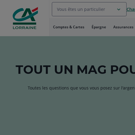
Aller
Vous êtes un particulier
Chan
au
Menu
Aller au
Comptes & Cartes
Épargne
Assurances
Contenu
Aller
au
Pied
de
page
TOUT
UN MAG
POU
Toutes les questions que vous vous posez sur l'argen