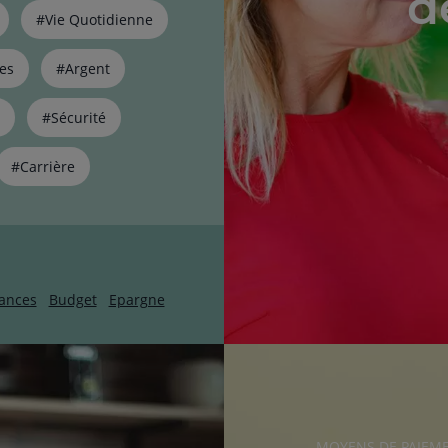
d
#Vie Quotidienne
es
#Argent
#Sécurité
#Carrière
ances
Budget
Epargne
RUBRIQUE
MOYENS DE PAIEM