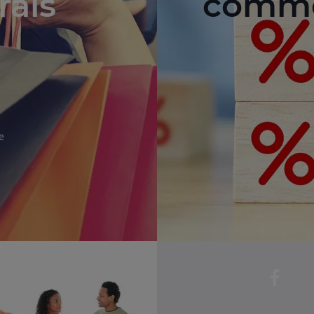
rais
comme
e