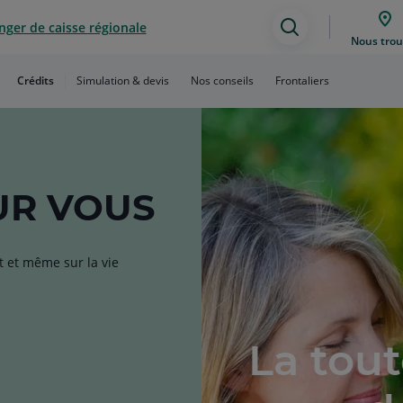
ger de caisse régionale
Assistance
Nous trou
de
Crédits
Simulation & devis
Nos conseils
Frontaliers
recherche
R VOUS
t et même sur la vie
La tou