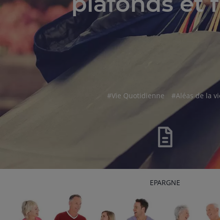
plafonds et f
hashtag
hashtag
#
Vie Quotidienne
#
Aléas de la vi
RUBRIQUE
EPARGNE
DE
L'ARTICLE