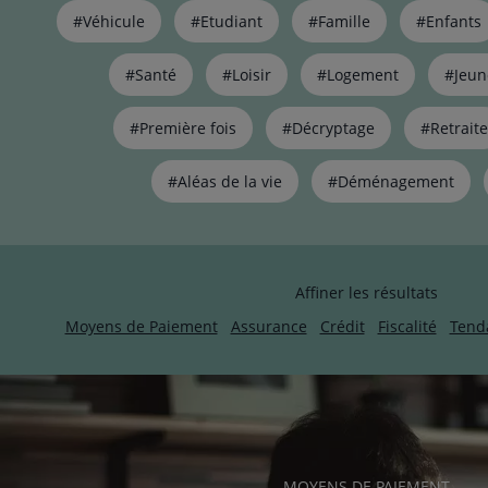
Liste
#Véhicule
#Etudiant
#Famille
#Enfants
de
liens
pour
#Santé
#Loisir
#Logement
#Jeun
filtrer
les
#Première fois
#Décryptage
#Retraite
articles
par
#Aléas de la vie
#Déménagement
thématiques
naviguez
avec
la
touche
Affiner les résultats
navigation
lien
Moyens de Paiement
Assurance
Crédit
Fiscalité
Tend
RUBRIQUE
MOYENS DE PAIEMENT