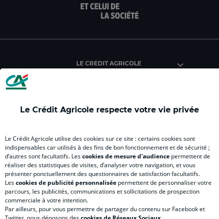
page
page
page
page
pag
facebook
instagram
youtube
twitter
Tik
du
du
du
du
du
Crédit
Crédit
Crédit
Crédit
Créd
Agricole
Agricole
Agricole
Agricole
Agri
LE CREDIT AGRICOLE
(
Master
(
(
Mas
nouvel
(
nouvel
nouvel
(
onglet
nouvel
onglet
onglet
nou
)
onglet
)
)
ong
Le Crédit Agricole respecte votre vie privée
)
)
RELATION BANQUE CLIENT
Le Crédit Agricole utilise des cookies sur ce site : certains cookies sont
indispensables car utilisés à des fins de bon fonctionnement et de sécurité ;
d’autres sont facultatifs. Les
cookies de mesure d'audience
permettent de
SITES SPECIALISES
réaliser des statistiques de visites, d’analyser votre navigation, et vous
présenter ponctuellement des questionnaires de satisfaction facultatifs.
Les
cookies de publicité personnalisée
permettent de personnaliser votre
parcours, les publicités, communications et sollicitations de prospection
commerciale à votre intention.
Par ailleurs, pour vous permettre de partager du contenu sur Facebook et
Accessibilité
Twitter, nous déposons des
cookies de Réseaux Sociaux
.