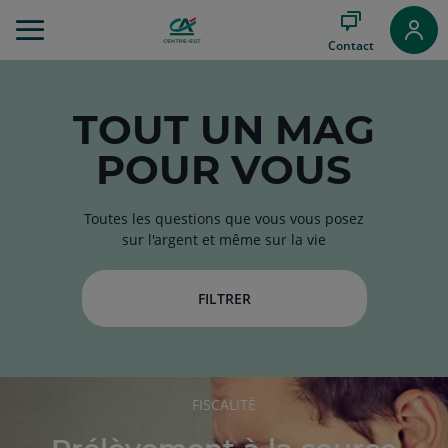
Aller
au
Contact
Menu
Aller au
Contenu
Aller
TOUT
UN MAG
au
POUR VOUS
Pied
de
page
Toutes les questions que vous vous posez
sur l'argent et même sur la vie
FILTRER
RUBRIQUE
FISCALITÉ
DE
L'ARTICLE