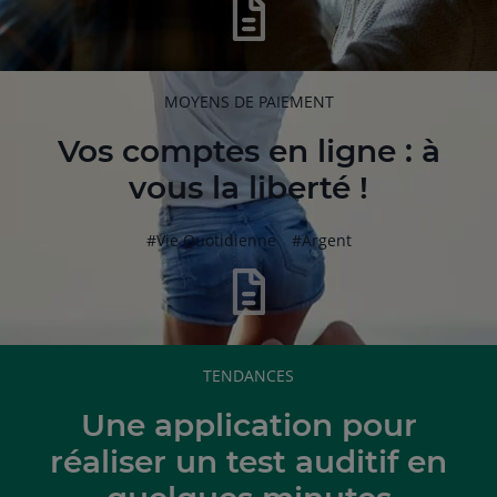
RUBRIQUE
MOYENS DE PAIEMENT
DE
L'ARTICLE
Vos comptes en ligne : à
vous la liberté !
hashtag
hashtag
#
Vie Quotidienne
#
Argent
RUBRIQUE
TENDANCES
DE
L'ARTICLE
Une application pour
réaliser un test auditif en