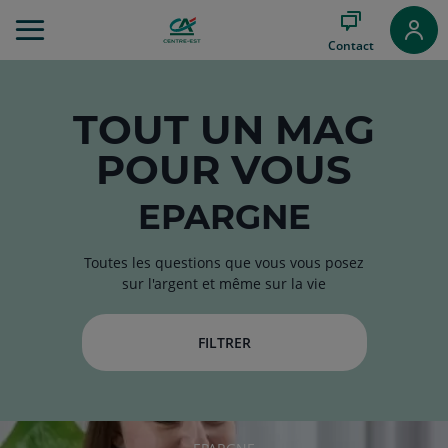
Aller
au
Contact
Menu
Aller au
Contenu
Aller
TOUT
UN MAG
au
POUR VOUS
Pied
de
page
EPARGNE
Toutes les questions que vous vous posez
sur l'argent et même sur la vie
FILTRER
RUBRIQUE