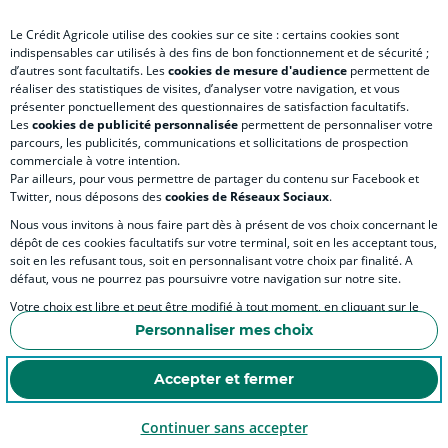
Le Crédit Agricole utilise des cookies sur ce site : certains cookies sont
indispensables car utilisés à des fins de bon fonctionnement et de sécurité ;
d’autres sont facultatifs. Les
cookies de mesure d'audience
permettent de
SITES SPECIALISES
réaliser des statistiques de visites, d’analyser votre navigation, et vous
présenter ponctuellement des questionnaires de satisfaction facultatifs.
Les
cookies de publicité personnalisée
permettent de personnaliser votre
parcours, les publicités, communications et sollicitations de prospection
commerciale à votre intention.
Par ailleurs, pour vous permettre de partager du contenu sur Facebook et
Accessibilité
Twitter, nous déposons des
cookies de Réseaux Sociaux
.
Nous vous invitons à nous faire part dès à présent de vos choix concernant le
dépôt de ces cookies facultatifs sur votre terminal, soit en les acceptant tous,
soit en les refusant tous, soit en personnalisant votre choix par finalité. A
MENTIONS LÉGALES
défaut, vous ne pourrez pas poursuivre votre navigation sur notre site.
COOKIES ET POLITIQUE DE PROTECTION DES DONNÉES PERSONNELLES DU SITE IN
Votre choix est libre et peut être modifié à tout moment, en cliquant sur le
lien "Cookies", en bas de page.
POLITIQUE DE PROTECTION DES DONNÉES PERSONNELLES DE LA CAISSE RÉGIONA
Personnaliser mes choix
Pour en savoir plus sur les responsables de traitement et les finalités, cliquez
ESPACE SECURITE ET FRAUDE
sur "Personnaliser mes choix".
Accepter et fermer
COOKIES
Continuer sans accepter
© Crédit Agricole