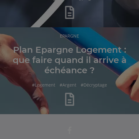
RUBRIQUE
EPARGNE
DE
L'ARTICLE
Plan Epargne Logement :
que faire quand il arrive à
échéance ?
hashtag
hashtag
hashtag
#
Logement
#
Argent
#
Décryptage