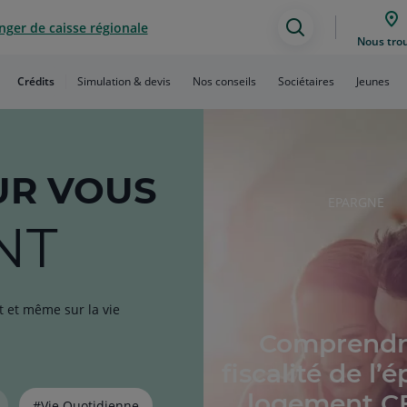
ger de caisse régionale
Assistance
Nous tro
de
Crédits
Simulation & devis
Nos conseils
Sociétaires
Jeunes
recherche
R VOUS
RUBRIQUE
EPARGNE
DE
NT
L'ARTICLE
t et même sur la vie
Comprendr
fiscalité de l’
logement CE
#Vie Quotidienne