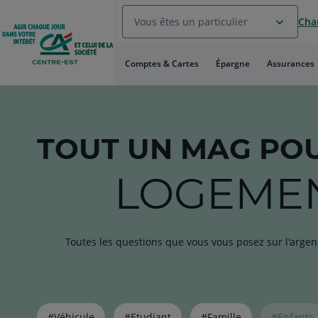
Aller
Vous êtes un particulier
Chan
au
Menu
Aller au
Comptes & Cartes
Épargne
Assurances
Contenu
Aller
au
Pied
de
TOUT
UN MAG
POU
page
LOGEME
Toutes les questions que vous vous posez sur l'argen
Liste
#Véhicule
#Etudiant
#Famille
#Enfants