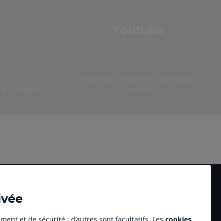
Youtube
Toutes nos vidéos sur notre chaîne
sur Twitter
Youtube
ivée
ment et de sécurité ; d’autres sont facultatifs. Les
cookies