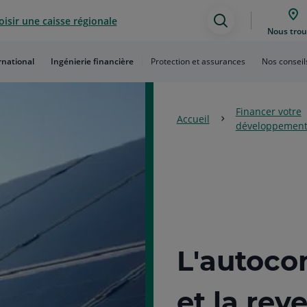
isir une caisse régionale
Assistance
Nous trou
de
rnational
Ingénierie financière
Protection et assurances
Nos conseil
recherche
Financer votre
Accueil
développemen
L'autoco
et la rev