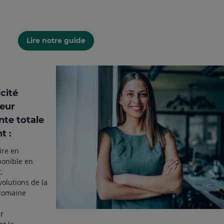
Lire notre guide
icité
seur
nte totale
t :
re en
ponible en
.
volutions de la
 domaine
er