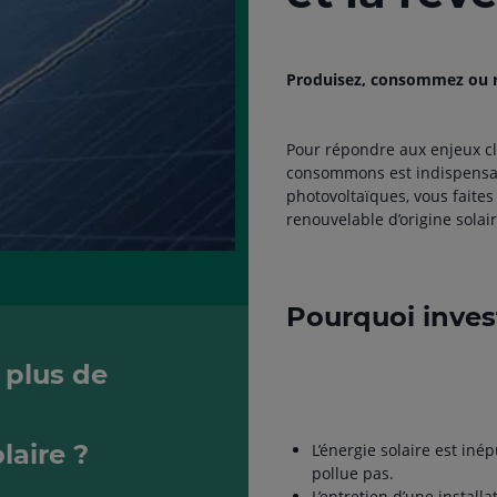
Produisez, consommez ou re
Pour répondre aux enjeux cl
consommons est indispensabl
photovoltaïques, vous faites
renouvelable d’origine solair
Pourquoi inves
 plus de
laire ?
L’énergie solaire est iné
pollue pas.
L’entretien d’une installa