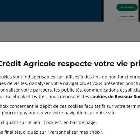
Ouvert
Ouvert
Ouvert
Ouvert
Ouvert
Crédit Agricole respecte votre vie pr
dans
dans
dans
dans
dans
un
un
un
un
un
 cookies sont indispensables car utilisés à des fins de bon fonctionne
nouvel
nouvel
nouvel
nouvel
nouvel
es de visites, d’analyser votre navigation, et vous présenter ponctu
onglet
onglet
onglet
onglet
onglet
 CLIENT
SITES SPECIALISES
nnaliser votre parcours, les publicités, communications et sollici
:
:
:
:
:
ation
Prêt immobilier en ligne
Cré
sur Facebook et Twitter, nous déposons des
cookies de Réseaux So
aller
aller
aller
aller
aller
Agences immobilières Square
Pro
ix concernant le dépôt de ces cookies facultatifs sur votre terminal
Habitat
sur
sur
sur
sur
sur
entaires
Par
e pourrez pas poursuivre votre navigation sur notre site.
Service de télésurveillance
la
la
la
la
la
es Dépôts et de Résolution (FGDR)
Ple
 cliquant sur le lien "Cookies", en bas de page.
gionales
Car
page
page
page
page
page
Syn
facebook
instagram
youtube
twitter
TikTok
s finalités, cliquez sur "Personnaliser mes choix".