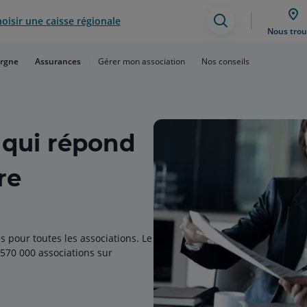
oisir une caisse régionale
Assistance
Nous trou
de
rgne
Assurances
Gérer mon association
Nos conseils
recherche
 qui répond
re
s pour toutes les associations. Le
570 000 associations sur