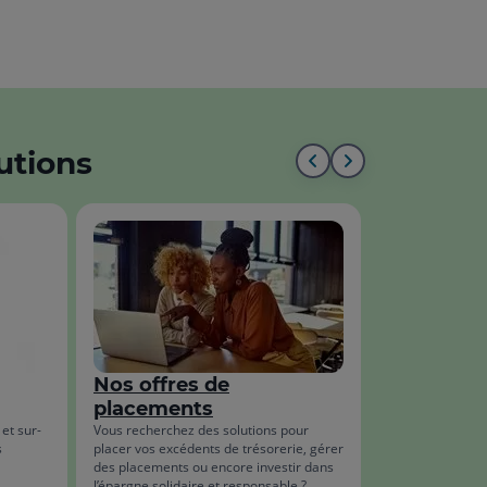
utions
Aller
Aller
au
à
début
la
de
fin
la
de
liste
la
Nos offres de
liste
placements
et sur-
Vous recherchez des solutions pour
s
placer vos excédents de trésorerie, gérer
des placements ou encore investir dans
l’épargne solidaire et responsable ?