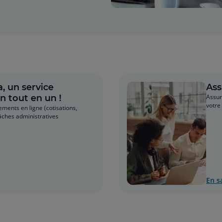
, un service
Ass
on tout en un !
Assur
votre
ments en ligne (cotisations,
 tâches administratives
En s