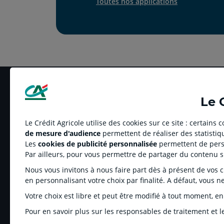
Toutes nos applications
Le 
Le Crédit Agricole utilise des cookies sur ce site : certains
de mesure d'audience
permettent de réaliser des statistiqu
LE CREDIT AGRICOLE
RELATION BANQUE
Les
cookies de publicité personnalisée
permettent de perso
Banque coopérative
Réclamation et médi
Par ailleurs, pour vous permettre de partager du contenu 
Espace sociétaire
Tarifs
Nous vous invitons à nous faire part dès à présent de vos cho
Charte éthique
Informations réglem
en personnalisant votre choix par finalité. A défaut, vous n
Groupe Crédit Agricole
Fonds de Garantie d
Votre choix est libre et peut être modifié à tout moment, en
Recrutement
Sites des Caisses Ré
Pour en savoir plus sur les responsables de traitement et le