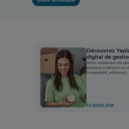
Ouvrir un compte
Découvrez Yapla
digital de gesti
Gérez simplement vos paie
billetterie et dons) et vos
(comptabilité, adhésions).
En savoir plus