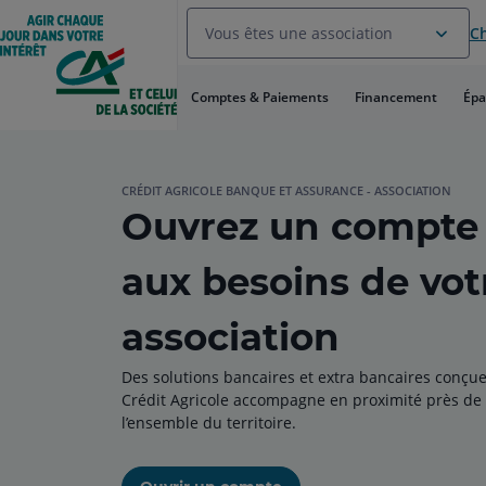
Aller
Vous êtes une association
Ch
au
Menu
Aller au
Comptes & Paiements
Financement
Épa
Contenu
Aller
au
Pied
de
CRÉDIT AGRICOLE BANQUE ET ASSURANCE - ASSOCIATION
Ouvrez un compte
page
aux besoins de vot
association
Des solutions bancaires et extra bancaires conçue
Crédit Agricole accompagne en proximité près de 
l’ensemble du territoire.