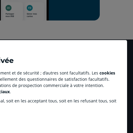
ivée
ment et de sécurité ; d’autres sont facultatifs. Les
cookies
ellement des questionnaires de satisfaction facultatifs.
Accessibilité numérique du site
tations de prospection commerciale à votre intention.
dit Agricole Immobilier
Plan du site
ciaux
.
Accessibilité - Non conforme
pulse by CA
, soit en les acceptant tous, soit en les refusant tous, soit
tenariats sportifs
inchamp.com
bioz
dic en ligne