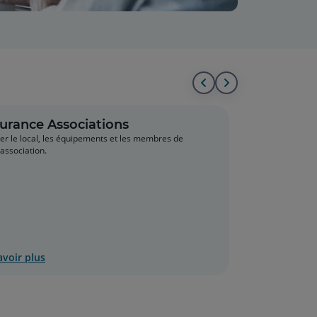
Aller
Aller
au
à
urance Associations
er le local, les équipements et les membres de
début
la
 association.
de
fin
la
de
liste
la
liste
avoir plus