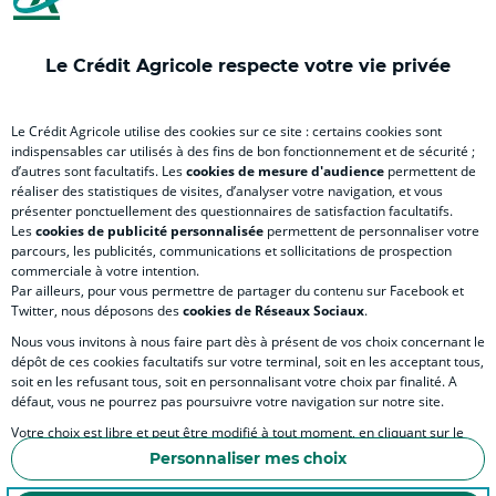
Le Crédit Agricole respecte votre vie privée
RELATION BANQUE CLIENT
Le Crédit Agricole utilise des cookies sur ce site : certains cookies sont
indispensables car utilisés à des fins de bon fonctionnement et de sécurité ;
d’autres sont facultatifs. Les
cookies de mesure d'audience
permettent de
réaliser des statistiques de visites, d’analyser votre navigation, et vous
SITES SPECIALISES
présenter ponctuellement des questionnaires de satisfaction facultatifs.
Les
cookies de publicité personnalisée
permettent de personnaliser votre
parcours, les publicités, communications et sollicitations de prospection
commerciale à votre intention.
Par ailleurs, pour vous permettre de partager du contenu sur Facebook et
Twitter, nous déposons des
cookies de Réseaux Sociaux
.
Accessibilité numérique du site
Nous vous invitons à nous faire part dès à présent de vos choix concernant le
dépôt de ces cookies facultatifs sur votre terminal, soit en les acceptant tous,
soit en les refusant tous, soit en personnalisant votre choix par finalité. A
défaut, vous ne pourrez pas poursuivre votre navigation sur notre site.
MENTIONS LÉGALES
Votre choix est libre et peut être modifié à tout moment, en cliquant sur le
COOKIES ET POLITIQUE DE PROTECTION DES DONNÉES PERSONNELLES DU SITE IN
lien "Cookies", en bas de page.
Personnaliser mes choix
ESPACE SECURITE ET FRAUDE
Pour en savoir plus sur les responsables de traitement et les finalités, cliquez