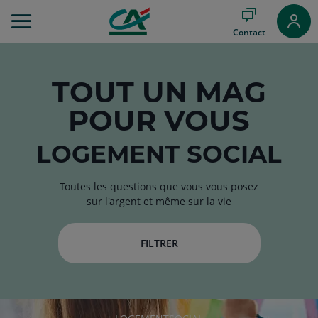
Aller
au
Contact
Menu
Aller au
Contenu
Aller
TOUT
UN MAG
au
POUR VOUS
Pied
de
page
LOGEMENT SOCIAL
Toutes les questions que vous vous posez
sur l'argent et même sur la vie
FILTRER
RUBRIQUE