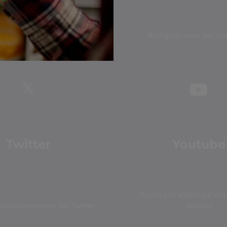
Rejoignez-nous sur In
Twitter
Youtube
Toutes nos vidéos sur not
quotidiennement sur Twitter
Youtube