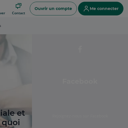
Ouvrir un compte
Me connecter
ver
Contact
s
Facebook
ale et
Rejoignez-nous sur Facebook
e quoi