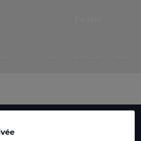
Twitter
nkedin
Avec vous quotidiennement sur Twitter
ivée