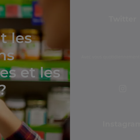
Twitter
t les
ons
Avec vous quotidiennement 
s et les
?
Instagra