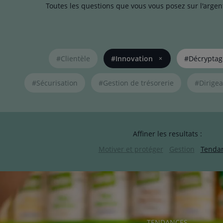
Toutes les questions que vous vous posez sur l'argen
Liste
#Clientèle
#Innovation
#Décryptag
de
liens
pour
#Sécurisation
#Gestion de trésorerie
#Dirigea
filtrer
les
articles
par
Affiner les resultats :
thématiques
naviguez
Motiver et protéger
Gestion
Tenda
avec
la
touche
navigation
lien
RUBRIQUE
TENDANCES