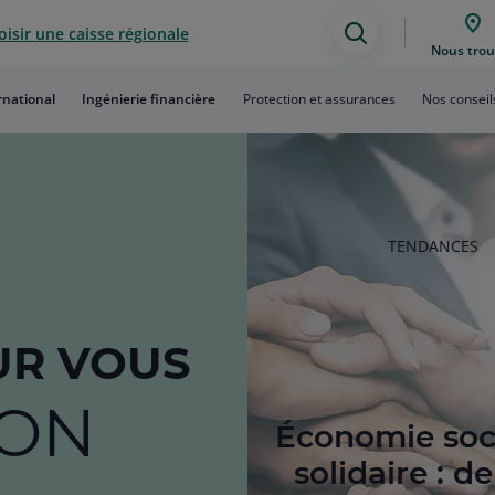
isir une caisse régionale
Assistance
Nous trou
de
rnational
Ingénierie financière
Protection et assurances
Nos conseil
recherche
RUBRIQUE
TENDANCES
DE
L'ARTICLE
R VOUS
ION
Économie soci
solidaire : d