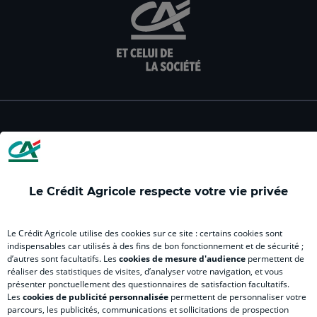
aller
aller
aller
aller
alle
sur
sur
sur
sur
sur
la
la
la
la
la
page
page
page
page
pag
facebook
instagram
youtube
twitter
Tik
du
du
du
du
du
Crédit
Crédit
Crédit
Crédit
Créd
Agricole
Agricole
Agricole
Agricole
Agri
LE CREDIT AGRICOLE
(
(
(
(
(
nouvel
nouvel
nouvel
nouvel
nou
onglet
onglet
onglet
onglet
ong
)
)
)
)
)
Le Crédit Agricole respecte votre vie privée
RELATION BANQUE CLIENT
Le Crédit Agricole utilise des cookies sur ce site : certains cookies sont
indispensables car utilisés à des fins de bon fonctionnement et de sécurité ;
d’autres sont facultatifs. Les
cookies de mesure d'audience
permettent de
réaliser des statistiques de visites, d’analyser votre navigation, et vous
SITES SPECIALISES
présenter ponctuellement des questionnaires de satisfaction facultatifs.
Les
cookies de publicité personnalisée
permettent de personnaliser votre
parcours, les publicités, communications et sollicitations de prospection