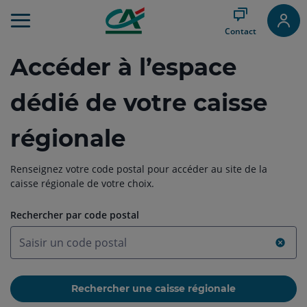
Aller
au
Contact
Menu
Aller au
Accéder à l’espace
Contenu
Aller
au
dédié de votre caisse
Pied
de
régionale
page
Renseignez votre code postal pour accéder au site de la
caisse régionale de votre choix.
Rechercher par code postal
Tout
efface
Saisir
un
Rechercher une caisse régionale
code