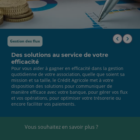
Gestion des flux
Aller
Alle
au
à
Des solutions au service de votre
efficacité
début
la
Pour vous aider à gagner en efficacité dans la gestion
quotidienne de votre association, quelle que soient sa
de
fin
mission et sa taille, le Crédit Agricole met à votre
disposition des solutions pour communiquer de
la
de
manière efficace avec votre banque, pour gérer vos flux
liste
la
et vos opérations, pour optimiser votre trésorerie ou
encore faciliter vos paiements.
list
Vous souhaitez en savoir plus ?