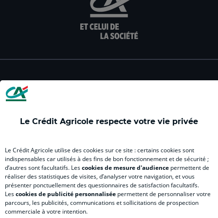
sur
sur
sur
sur
sur
la
la
la
la
la
page
page
page
page
pag
facebook
instagram
youtube
twitter
Tik
du
du
du
du
du
Crédit
Crédit
Crédit
Crédit
Créd
Agricole
Agricole
Agricole
Agricole
Agri
LE CREDIT AGRICOLE
(
(
(
(
(
nouvel
nouvel
nouvel
nouvel
nou
onglet
onglet
onglet
onglet
ong
)
)
)
)
)
Le Crédit Agricole respecte votre vie privée
RELATION BANQUE CLIENT
Le Crédit Agricole utilise des cookies sur ce site : certains cookies sont
indispensables car utilisés à des fins de bon fonctionnement et de sécurité ;
d’autres sont facultatifs. Les
cookies de mesure d'audience
permettent de
réaliser des statistiques de visites, d’analyser votre navigation, et vous
SITES SPECIALISES
présenter ponctuellement des questionnaires de satisfaction facultatifs.
Les
cookies de publicité personnalisée
permettent de personnaliser votre
parcours, les publicités, communications et sollicitations de prospection
commerciale à votre intention.