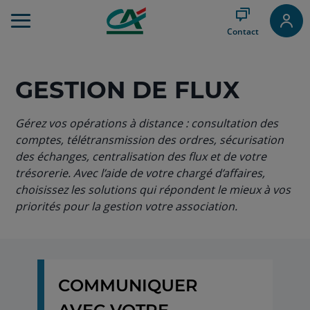
Aller
au
Contact
Menu
Aller au
Contenu
Aller
GESTION DE FLUX
au
Pied
Gérez vos opérations à distance : consultation des
de
page
comptes, télétransmission des ordres, sécurisation
des échanges, centralisation des flux et de votre
trésorerie. Avec l’aide de votre chargé d’affaires,
choisissez les solutions qui répondent le mieux à vos
priorités pour la gestion votre association.
COMMUNIQUER