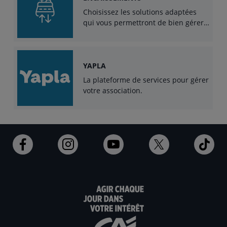
Choisissez les solutions adaptées
qui vous permettront de bien gérer
et de faciliter vos encaissements de
toute nature au quotidien, en toute
sécurité.
YAPLA
La plateforme de services pour gérer
votre association.
Ouvert
Ouvert
Ouvert
Ouvert
Ouv
dans
dans
dans
dans
dan
un
un
un
un
un
nouvel
nouvel
nouvel
nouvel
nou
onglet
onglet
onglet
onglet
ong
:
:
:
:
:
aller
aller
aller
aller
alle