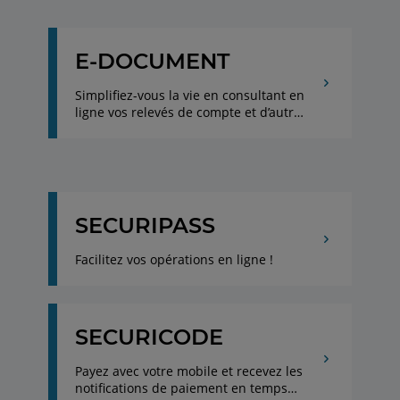
la gestion de sa trésorerie. Grâce aux
différentes options proposées, vous
disposez d’un outil adapté à chaque
E-DOCUMENT
situation pour piloter la gestion
quotidienne de votre trésorerie et de
Simplifiez-vous la vie en consultant en
vos liquidités.
ligne vos relevés de compte et d’autres
documents bancaires avec le service
e-Documents du Crédit Agricole
SECURIPASS
Facilitez vos opérations en ligne !
SECURICODE
Payez avec votre mobile et recevez les
notifications de paiement en temps