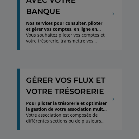
AVEC VOTRE
BANQUE
Nos services pour consulter, piloter
et gérer vos comptes, en ligne en
toute sécurité.
Vous souhaitez piloter vos comptes et
votre trésorerie, transmettre vos
ordres de paiement à votre banque,
habiliter vos collaborateurs à
bénéficier d’un outil de reporting sur
l’ensemble ou partie des comptes de
votre organisme : les solutions de
banque à distance du Crédit Agricole
GÉRER VOS FLUX ET
répondent à vos besoins. Pour
optimiser vos échanges au quotidien
VOTRE TRÉSORERIE
avec votre banque, nos services
bancaires en ligne vous permettent la
Pour piloter la trésorerie et optimiser
consultation des comptes, la
la gestion de votre association multi-
transmission d’opérations de manière
sections ou établissements.
Votre association est composée de
dématérialisée et sécurisée, 24h/24 et
différentes sections ou de plusieurs
7j/7.
établissements ? Les solutions de
Cash Management vous permettent
de simplifier, optimiser et automatiser