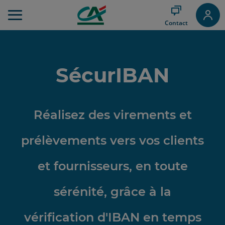
Aller
au
Contact
Menu
Aller au
Contenu
Aller
SécurIBAN
au
Pied
de
page
Réalisez des virements et
prélèvements vers vos clients
et fournisseurs, en toute
sérénité, grâce à la
vérification d'IBAN en temps