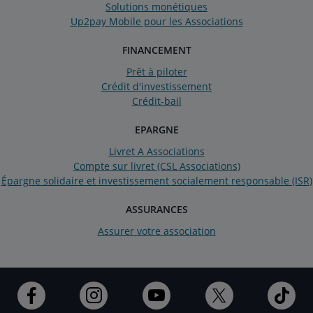
Solutions monétiques
Up2pay Mobile pour les Associations
FINANCEMENT
Prêt à piloter
Crédit d'investissement
Crédit-bail
EPARGNE
Livret A Associations
Compte sur livret (CSL Associations)
Épargne solidaire et investissement socialement responsable (ISR)
ASSURANCES
Assurer votre association
Ouvert
Ouvert
Ouvert
Ouvert
Ouv