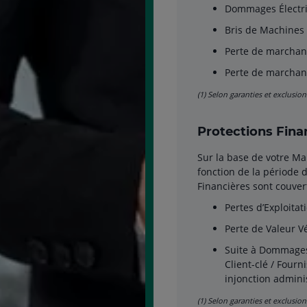
Dommages Électri
Bris de Machines
Perte de marchand
Perte de marchand
(1) Selon garanties et exclusion
Protections Fina
Sur la base de votre Ma
fonction de la période 
Financières sont couver
Pertes d’Exploita
Perte de Valeur 
Suite à Dommages
Client-clé / Fourn
injonction admini
(1) Selon garanties et exclusion