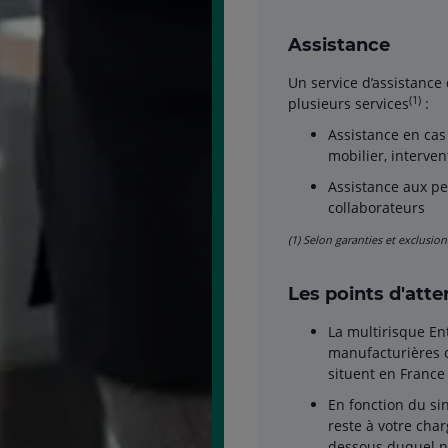
Assistance
Un service d’assistance 
(1)
plusieurs services
:
Assistance en cas 
mobilier, interven
Assistance aux pe
collaborateurs
(1) Selon garanties et exclusion
Les points d'atte
La multirisque Ent
manufacturières ou
situent en France
En fonction du si
reste à votre char
dessous duquel no