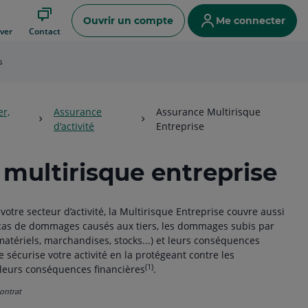
Ouvrir un compte
Me connecter
ver
Contact
s
er,
Assurance
Assurance Multirisque
d'activité
Entreprise
multirisque entreprise
otre secteur d’activité, la Multirisque Entreprise couvre aussi
 cas de dommages causés aux tiers, les dommages subis par
matériels, marchandises, stocks...) et leurs conséquences
le sécurise votre activité en la protégeant contre les
(1)
leurs conséquences financières
.
contrat