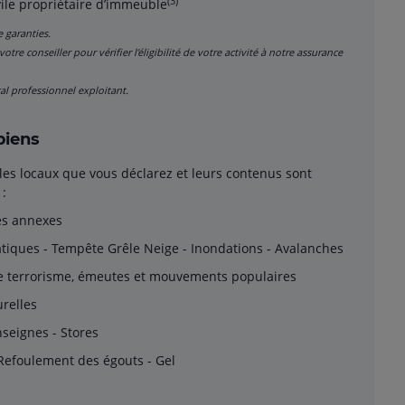
(3)
vile propriétaire d’immeuble
e garanties.
tre conseiller pour vérifier l’éligibilité de votre activité à notre assurance
cal professionnel exploitant.
iens
 les locaux que vous déclarez et leurs contenus sont
:
ues annexes
iques - Tempête Grêle Neige - Inondations - Avalanches
de terrorisme, émeutes et mouvements populaires
urelles
nseignes - Stores
Refoulement des égouts - Gel