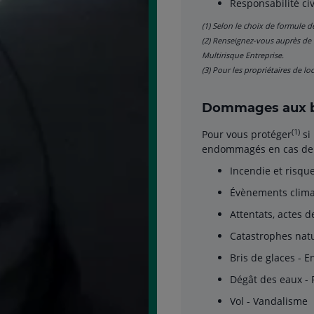
Responsabilité ci
(1) Selon le choix de formule d
(2) Renseignez-vous auprès de vo
Multirisque Entreprise.
(3) Pour les propriétaires de lo
Dommages aux b
(1)
Pour vous protéger
si
endommagés en cas de 
Incendie et risq
Évènements climat
Attentats, actes 
Catastrophes nat
Bris de glaces - E
Dégât des eaux - 
Vol - Vandalisme