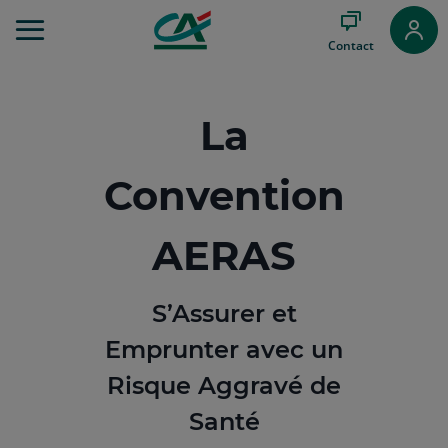
Aller
au
Contact
Menu
Aller au
Contenu
Aller
La
au
Pied
de
Convention
page
AERAS
S’Assurer et
Emprunter avec un
Risque Aggravé de
Santé