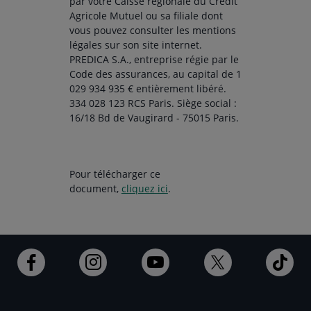
par votre Caisse régionale du Crédit
Agricole Mutuel ou sa filiale dont
vous pouvez consulter les mentions
légales sur son site internet.
PREDICA S.A., entreprise régie par le
Code des assurances, au capital de 1
029 934 935 € entièrement libéré.
334 028 123 RCS Paris. Siège social :
16/18 Bd de Vaugirard - 75015 Paris.
Pour télécharger ce
document,
cliquez ici
.
Ouvert
Ouvert
Ouvert
Ouvert
Ouv
dans
dans
dans
dans
dan
un
un
un
un
un