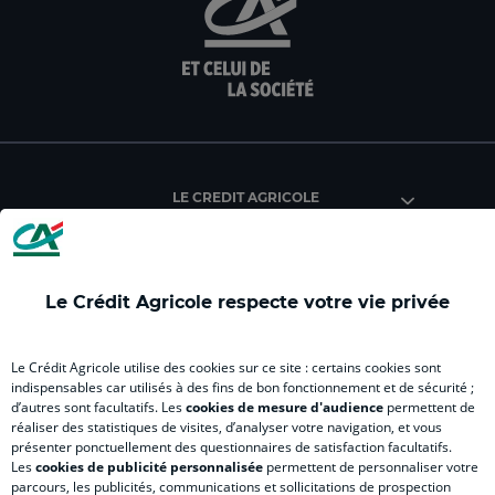
sur
sur
sur
sur
sur
la
la
la
la
la
page
page
page
page
pag
facebook
instagram
youtube
twitter
Tik
du
du
du
du
du
Crédit
Crédit
Crédit
Crédit
Créd
Agricole
Agricole
Agricole
Agricole
Agri
LE CREDIT AGRICOLE
(
(
(
(
(
nouvel
nouvel
nouvel
nouvel
nou
onglet
onglet
onglet
onglet
ong
)
)
)
)
)
Le Crédit Agricole respecte votre vie privée
RELATION BANQUE CLIENT
Le Crédit Agricole utilise des cookies sur ce site : certains cookies sont
indispensables car utilisés à des fins de bon fonctionnement et de sécurité ;
d’autres sont facultatifs. Les
cookies de mesure d'audience
permettent de
SITES SPECIALISES
réaliser des statistiques de visites, d’analyser votre navigation, et vous
présenter ponctuellement des questionnaires de satisfaction facultatifs.
Les
cookies de publicité personnalisée
permettent de personnaliser votre
parcours, les publicités, communications et sollicitations de prospection