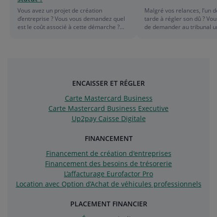
de
f
Vous avez un projet de création
Malgré vos relances, l’un d
d’entreprise ? Vous vous demandez quel
tarde à régler son dû ? Vou
la
d
est le coût associé à cette démarche ?
de demander au tribunal un
Découvrez les coûts de création pour
de payer. Cette procédure 
une entreprise. Dans cet article, on vous
peu coûteuse et souvent sui
liste
l
en dit plus sur le prix des formalités de
création, qu’il s’agisse d’une micro-
l
entreprise ou d’une autre forme
juridique.
ENCAISSER ET RÉGLER
Carte Mastercard Business
Carte Mastercard Business Executive
Up2pay Caisse Digitale
FINANCEMENT
Financement de création d'entreprises
Financement des besoins de trésorerie
L’affacturage Eurofactor Pro
Location avec Option d’Achat de véhicules professionnels
PLACEMENT FINANCIER