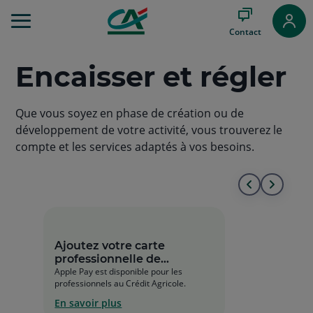
Aller
au
Contact
Menu
Aller au
Contenu
Encaisser et régler
Aller
au
Pied
Que vous soyez en phase de création ou de
de
développement de votre activité, vous trouverez le
page
compte et les services adaptés à vos besoins.
Aller
Aller
au
à
début
la
Ajoutez votre carte
professionnelle de
de
fin
paiement à Apple Pay en
Apple Pay est disponible pour les
professionnels au Crédit Agricole.
quelques clics !
la
de
En savoir plus