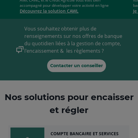
internet
Avec CAWL, et le Crédit Agricole vous êtes bien
vo
accompagné pour développer votre activité en ligne
ba
Découvrez la solution CAWL
Je
Vous souhaitez obtenir plus de
renseignements sur nos offres de banque
du quotidien liées à la gestion de compte,
l'encaissement & les règlements ?
Contacter un conseiller
Nos solutions pour encaisser
et régler
COMPTE BANCAIRE ET SERVICES