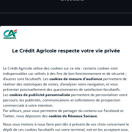
facebook
instagram
youtube
twitter
Tik
du
du
du
du
du
Crédit
Crédit
Crédit
Crédit
Créd
Agricole
Agricole
Agricole
Agricole
Agri
LE CREDIT AGRICOLE
(
(
(
(
(
nouvel
nouvel
nouvel
nouvel
nou
onglet
onglet
onglet
onglet
ong
)
)
)
)
)
Le Crédit Agricole respecte votre vie privée
RELATION BANQUE CLIENT
Le Crédit Agricole utilise des cookies sur ce site : certains cookies sont
indispensables car utilisés à des fins de bon fonctionnement et de sécurité ;
d’autres sont facultatifs. Les
cookies de mesure d'audience
permettent de
réaliser des statistiques de visites, d’analyser votre navigation, et vous
SITES SPECIALISES
présenter ponctuellement des questionnaires de satisfaction facultatifs.
Les
cookies de publicité personnalisée
permettent de personnaliser votre
parcours, les publicités, communications et sollicitations de prospection
commerciale à votre intention.
Par ailleurs, pour vous permettre de partager du contenu sur Facebook et
Twitter, nous déposons des
cookies de Réseaux Sociaux
.
Accessibilité numérique du site
Nous vous invitons à nous faire part dès à présent de vos choix concernant le
dépôt de ces cookies facultatifs sur votre terminal, soit en les acceptant tous,