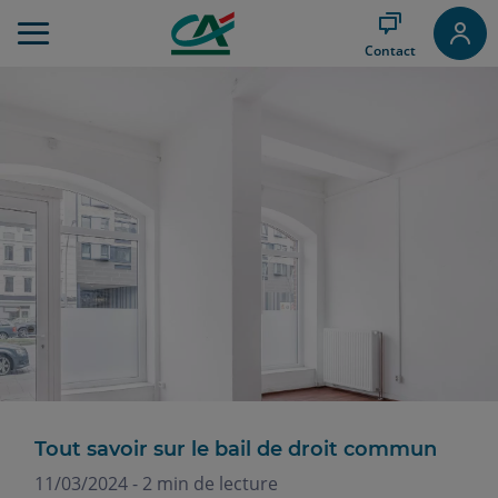
Aller
au
Contact
Menu
Aller au
Contenu
Aller
au
Pied
de
page
Tout savoir sur le bail de droit commun
11/03/2024 - 2 min de lecture