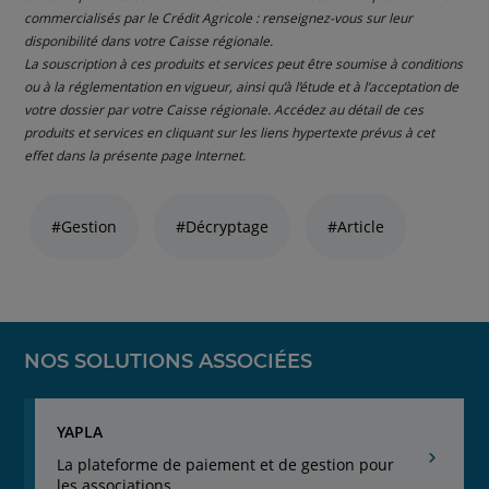
commercialisés par le Crédit Agricole : renseignez-vous sur leur
disponibilité dans votre Caisse régionale.
La souscription à ces produits et services peut être soumise à conditions
ou à la réglementation en vigueur, ainsi qu’à l’étude et à l’acceptation de
votre dossier par votre Caisse régionale. Accédez au détail de ces
produits et services en cliquant sur les liens hypertexte prévus à cet
effet dans la présente page Internet.
Liste
de
#Gestion
#Décryptage
#Article
liens
thématiques
naviguez
avec
la
touche
NOS SOLUTIONS ASSOCIÉES
navigation
lien
YAPLA
La plateforme de paiement et de gestion pour
les associations