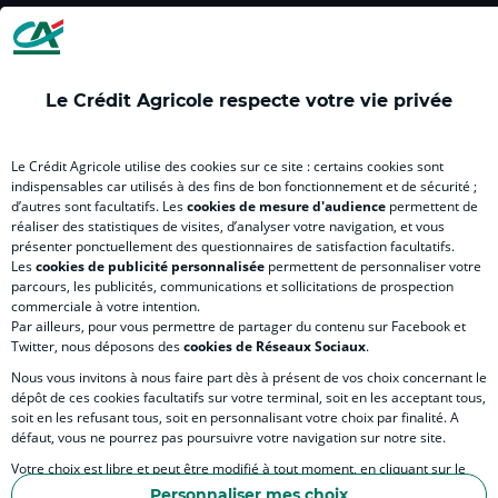
LE CREDIT AGRICOLE
(
(
(
(
(
nouvel
nouvel
nouvel
nouvel
nou
onglet
onglet
onglet
onglet
ong
)
)
)
)
)
Le Crédit Agricole respecte votre vie privée
RELATION BANQUE CLIENT
Le Crédit Agricole utilise des cookies sur ce site : certains cookies sont
indispensables car utilisés à des fins de bon fonctionnement et de sécurité ;
d’autres sont facultatifs. Les
cookies de mesure d'audience
permettent de
réaliser des statistiques de visites, d’analyser votre navigation, et vous
SITES SPECIALISES
présenter ponctuellement des questionnaires de satisfaction facultatifs.
Les
cookies de publicité personnalisée
permettent de personnaliser votre
parcours, les publicités, communications et sollicitations de prospection
commerciale à votre intention.
Par ailleurs, pour vous permettre de partager du contenu sur Facebook et
Twitter, nous déposons des
cookies de Réseaux Sociaux
.
Accessibilité numérique du site
Nous vous invitons à nous faire part dès à présent de vos choix concernant le
dépôt de ces cookies facultatifs sur votre terminal, soit en les acceptant tous,
soit en les refusant tous, soit en personnalisant votre choix par finalité. A
défaut, vous ne pourrez pas poursuivre votre navigation sur notre site.
MENTIONS LÉGALES
Votre choix est libre et peut être modifié à tout moment, en cliquant sur le
COOKIES ET POLITIQUE DE PROTECTION DES DONNÉES PERSONNELLES DU SITE IN
lien "Cookies", en bas de page.
Personnaliser mes choix