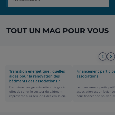
TOUT
UN MAG
POUR VOUS
Alle
A
au
à
Transition énergétique : quelles
Financement participa
aides pour la rénovation des
associations
déb
l
bâtiments des associations ?
de
f
Deuxième plus gros émetteur de gaz à
Le financement participati
effet de serre, le secteur du bâtiment
association est un levier 
la
d
représente à lui seul 27% des émissions
pour financer de nouveaux 
de CO2 et près de 45% de la
diversifier les sources de
consommation d’énergie finale. Zoom sur
la structure associative. On
liste
l
les dispositifs à disposition des
plus sur le fonctionnement
associations pour réduire l’impact
crowdfunding pour une ass