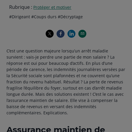
Rubrique :
Protéger et motiver
Thématiques
hashtag
hashtag
hashtag
#
Dirigeant
#
Coups durs
#
Décryptage
de
l'article
C’est une question majeure lorsqu’un arrêt maladie
survient : vais-je perdre une partie de mon salaire ? La
réponse est oui pour beaucoup d’actifs. En plus d’une
période de carence, les indemnités journalières versées par
la Sécurité sociale sont plafonnées et ne couvrent qu’une
fraction du revenu habituel. Résultat ? La perte de revenus
fragilise l’équilibre du foyer, surtout en cas d’arrêt maladie
longue durée. Mais des solutions existent ! C’est le cas avec
l’assurance maintien de salaire. Elle vise à compenser la
baisse de revenus en versant des indemnités
complémentaires. Explications.
Assurance maintien de