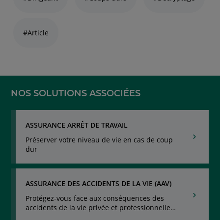
liens
thématiques
naviguez
#Article
avec
la
touche
navigation
lien
NOS SOLUTIONS ASSOCIÉES
ASSURANCE ARRÊT DE TRAVAIL
Préserver votre niveau de vie en cas de coup
dur
ASSURANCE DES ACCIDENTS DE LA VIE (AAV)
Protégez-vous face aux conséquences des
accidents de la vie privée et professionnelle
(blessures, chutes...).