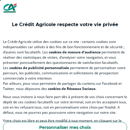
(
(
(
(
(
nouvel
nouvel
nouvel
nouvel
nou
onglet
onglet
onglet
onglet
ong
)
)
)
)
)
Le Crédit Agricole respecte votre vie privée
RELATION BANQUE CLIENT
Le Crédit Agricole utilise des cookies sur ce site : certains cookies sont
indispensables car utilisés à des fins de bon fonctionnement et de sécurité ;
d’autres sont facultatifs. Les
cookies de mesure d'audience
permettent de
SITES SPECIALISES
réaliser des statistiques de visites, d’analyser votre navigation, et vous
présenter ponctuellement des questionnaires de satisfaction facultatifs.
Les
cookies de publicité personnalisée
permettent de personnaliser votre
parcours, les publicités, communications et sollicitations de prospection
commerciale à votre intention.
Par ailleurs, pour vous permettre de partager du contenu sur Facebook et
Accessibilité numérique du site
Twitter, nous déposons des
cookies de Réseaux Sociaux
.
Nous vous invitons à nous faire part dès à présent de vos choix concernant le
dépôt de ces cookies facultatifs sur votre terminal, soit en les acceptant tous,
soit en les refusant tous, soit en personnalisant votre choix par finalité. A
MENTIONS LÉGALES
défaut, vous ne pourrez pas poursuivre votre navigation sur notre site.
COOKIES ET POLITIQUE DE PROTECTION DES DONNÉES PERSONNELLES DU SITE IN
Votre choix est libre et peut être modifié à tout moment, en cliquant sur le
lien "Cookies", en bas de page.
POLITIQUE DE PROTECTION DES DONNÉES PERSONNELLES DE LA CAISSE RÉGIONA
Personnaliser mes choix