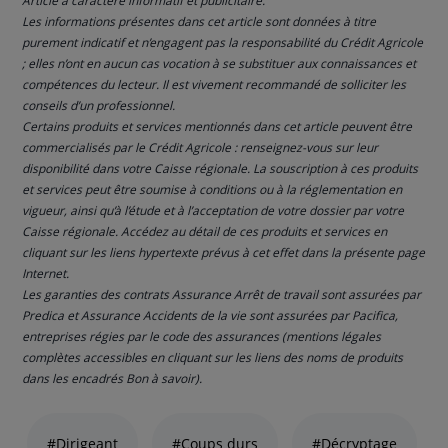
Article à caractère informatif et publicitaire.
Les informations présentes dans cet article sont données à titre
purement indicatif et n’engagent pas la responsabilité du Crédit Agricole
; elles n’ont en aucun cas vocation à se substituer aux connaissances et
compétences du lecteur. Il est vivement recommandé de solliciter les
conseils d’un professionnel.
Certains produits et services mentionnés dans cet article peuvent être
commercialisés par le Crédit Agricole : renseignez-vous sur leur
disponibilité dans votre Caisse régionale. La souscription à ces produits
et services peut être soumise à conditions ou à la réglementation en
vigueur, ainsi qu’à l’étude et à l’acceptation de votre dossier par votre
Caisse régionale. Accédez au détail de ces produits et services en
cliquant sur les liens hypertexte prévus à cet effet dans la présente page
Internet.
Les garanties des contrats Assurance Arrêt de travail sont assurées par
Predica et Assurance Accidents de la vie sont assurées par Pacifica,
entreprises régies par le code des assurances (mentions légales
complètes accessibles en cliquant sur les liens des noms de produits
dans les encadrés Bon à savoir).
Liste
de
#Dirigeant
#Coups durs
#Décryptage