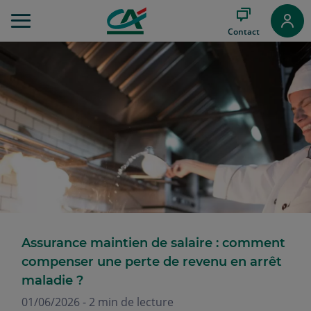
Aller
au
Contact
Menu
Aller au
Contenu
Aller
au
Pied
de
page
Assurance maintien de salaire : comment
compenser une perte de revenu en arrêt
maladie ?
01/06/2026 - 2 min de lecture