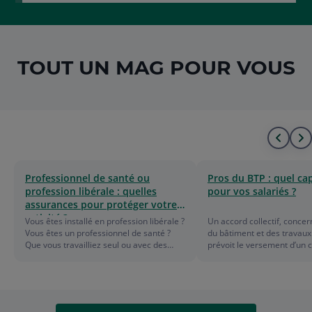
TOUT UN MAG POUR VOUS
Alle
A
au
à
Professionnel de santé ou
Pros du BTP : quel cap
profession libérale : quelles
pour vos salariés ?
déb
l
assurances pour protéger votre
activité ?
de
f
Vous êtes installé en profession libérale ?
Un accord collectif, concer
Vous êtes un professionnel de santé ?
du bâtiment et des travaux 
la
d
Que vous travailliez seul ou avec des
prévoit le versement d’un c
salariés, que vous possédiez une étude,
d’une rente à la famille, lo
un cabinet en ville ou que vous exerciez
décède suite à un accident 
liste
l
depuis chez vous, vous êtes LE moteur
ce titre, les professionnel
de votre activité. Parce que vos clients ou
du secteur sont tenus de s
l
patients comptent sur vous, vous ne
assurance spécifique.