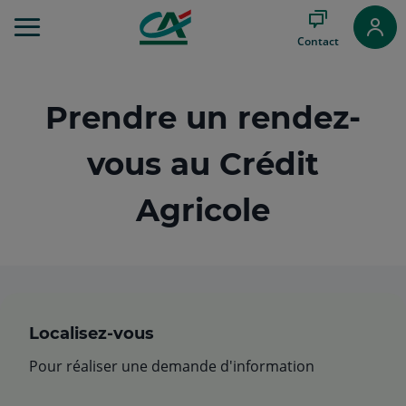
Aller
au
Contact
Menu
Aller au
Contenu
Aller
Prendre un rendez-
au
Pied
vous au Crédit
de
page
Agricole
Localisez-vous
Pour réaliser une demande d'information