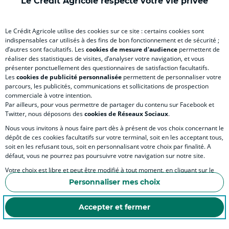
)
)
)
)
)
Le Crédit Agricole respecte votre vie privée
RELATION BANQUE CLIENT
Le Crédit Agricole utilise des cookies sur ce site : certains cookies sont
indispensables car utilisés à des fins de bon fonctionnement et de sécurité ;
d’autres sont facultatifs. Les
cookies de mesure d'audience
permettent de
réaliser des statistiques de visites, d’analyser votre navigation, et vous
SITES SPECIALISES
présenter ponctuellement des questionnaires de satisfaction facultatifs.
Les
cookies de publicité personnalisée
permettent de personnaliser votre
parcours, les publicités, communications et sollicitations de prospection
commerciale à votre intention.
Par ailleurs, pour vous permettre de partager du contenu sur Facebook et
Twitter, nous déposons des
cookies de Réseaux Sociaux
.
Accessibilité numérique du site
Nous vous invitons à nous faire part dès à présent de vos choix concernant le
dépôt de ces cookies facultatifs sur votre terminal, soit en les acceptant tous,
soit en les refusant tous, soit en personnalisant votre choix par finalité. A
défaut, vous ne pourrez pas poursuivre votre navigation sur notre site.
MENTIONS LEGALES
Votre choix est libre et peut être modifié à tout moment, en cliquant sur le
COOKIES ET POLITIQUE DE PROTECTION DES DONNÉES PERSONNELLES DU SITE IN
lien "Cookies", en bas de page.
Personnaliser mes choix
ESPACE SECURITE ET FRAUDE
Pour en savoir plus sur les responsables de traitement et les finalités, cliquez
sur "Personnaliser mes choix".
Accepter et fermer
COOKIES