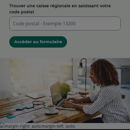
Trouver une caisse régionale en saisissant votre
code postal
Saisir
un
Accéder au formulaire
code
postal
à
5
chiffres