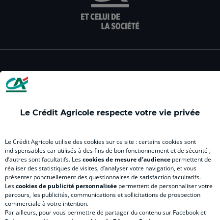
la
la
la
la
la
page
page
page
page
pag
facebook
instagram
youtube
twitter
Tik
du
du
du
du
du
Crédit
Crédit
Crédit
Crédit
Créd
Agricole
Agricole
Agricole
Agricole
Agri
LE CREDIT AGRICOLE
(
(
(
(
(
nouvel
nouvel
nouvel
nouvel
nou
onglet
onglet
onglet
onglet
ong
)
)
)
)
)
Le Crédit Agricole respecte votre vie privée
RELATION BANQUE CLIENT
Le Crédit Agricole utilise des cookies sur ce site : certains cookies sont
indispensables car utilisés à des fins de bon fonctionnement et de sécurité ;
d’autres sont facultatifs. Les
cookies de mesure d'audience
permettent de
réaliser des statistiques de visites, d’analyser votre navigation, et vous
SITES SPECIALISES
présenter ponctuellement des questionnaires de satisfaction facultatifs.
Les
cookies de publicité personnalisée
permettent de personnaliser votre
parcours, les publicités, communications et sollicitations de prospection
commerciale à votre intention.
Par ailleurs, pour vous permettre de partager du contenu sur Facebook et