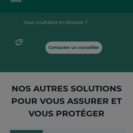
devis.
la
de
liste
la
Vous souhaitez en discuter ?
list
Contacter un conseiller
NOS AUTRES SOLUTIONS
POUR VOUS ASSURER ET
VOUS PROTÉGER