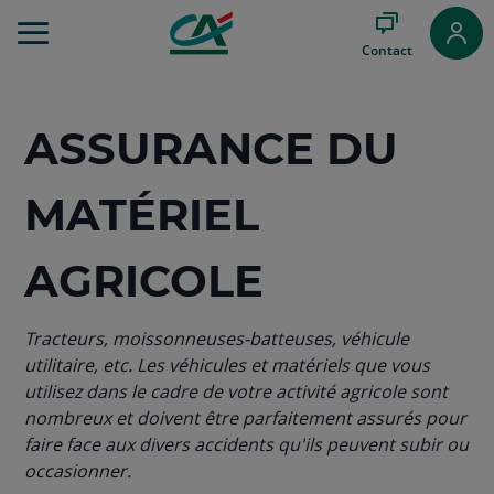
Aller
au
Contact
Menu
Aller au
Contenu
Aller
ASSURANCE DU
au
Pied
de
MATÉRIEL
page
AGRICOLE
Tracteurs, moissonneuses-batteuses, véhicule
utilitaire, etc. Les véhicules et matériels que vous
utilisez dans le cadre de votre activité agricole sont
nombreux et doivent être parfaitement assurés pour
faire face aux divers accidents qu'ils peuvent subir ou
occasionner.