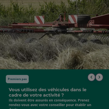
Premiers pas
Aller
Alle
au
à
Vous utilisez des véhicules dans le
cadre de votre activité ?
début
la
Ils doivent être assurés en conséquence. Prenez
rendez-vous avec votre conseiller pour établir un
de
fin