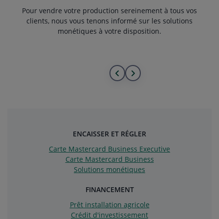
Pour vendre votre production sereinement à tous vos
clients, nous vous tenons informé sur les solutions
monétiques à votre disposition.
Aller
Aller
au
à
début
la
de
fin
ENCAISSER ET RÉGLER
la
de
Carte Mastercard Business Executive
Carte Mastercard Business
liste
la
Solutions monétiques
liste
FINANCEMENT
Prêt installation agricole
Crédit d'investissement