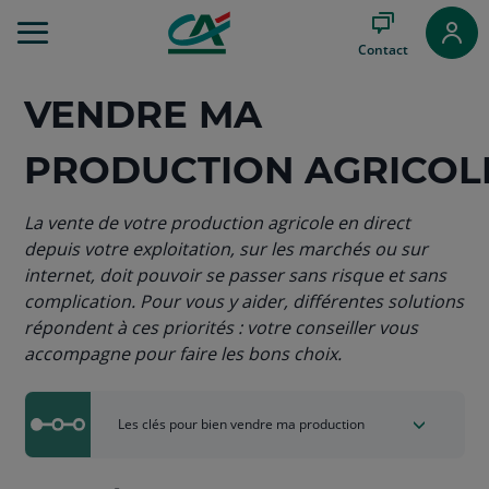
Aller
au
Contact
Menu
Aller au
VENDRE MA
Contenu
Aller
au
PRODUCTION AGRICOL
Pied
de
page
La vente de votre production agricole en direct
depuis votre exploitation, sur les marchés ou sur
internet, doit pouvoir se passer sans risque et sans
complication. Pour vous y aider, différentes solutions
répondent à ces priorités : votre conseiller vous
accompagne pour faire les bons choix.
Les clés pour bien vendre ma production