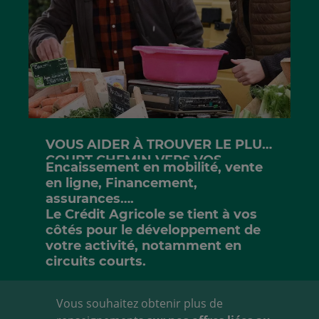
liste
la
liste
VOUS AIDER À TROUVER LE PLUS
COURT CHEMIN VERS VOS
Encaissement en mobilité, vente
CLIENTS
en ligne, Financement,
assurances….
Le Crédit Agricole se tient à vos
côtés pour le développement de
votre activité, notamment en
circuits courts.
Vous souhaitez obtenir plus de