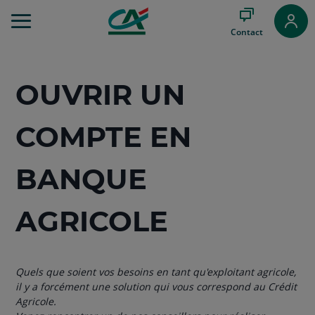
Aller
au
Contact
Menu
Aller au
Contenu
Aller
OUVRIR
UN
au
Pied
de
COMPTE EN
page
BANQUE
AGRICOLE
Quels que soient vos besoins en tant qu'exploitant agricole,
il y a forcément une solution qui vous correspond au Crédit
Agricole.