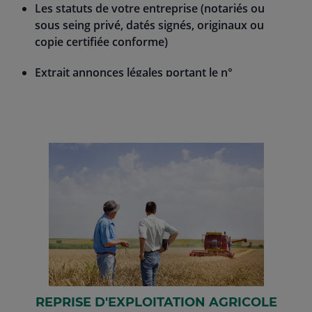
Les statuts de votre entreprise (notariés ou
sous seing privé, datés signés, originaux ou
copie certifiée conforme)
Extrait annonces légales portant le n°
d’agrément du Ministère de l’Agriculture
Extrait Kbis ou extrait d’inscription au registre
des Métiers datant de moins de 3 mois
Extrait du PV certifié conforme nommant les
représentants ayant pouvoir sur le compte
s’ils ne sont pas nommés dans les statuts
Les 2 derniers bilans de votre entreprise
REPRISE D'EXPLOITATION AGRICOLE