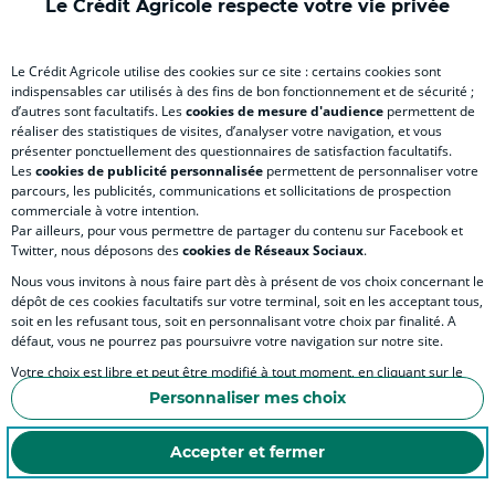
)
)
)
)
)
Le Crédit Agricole respecte votre vie privée
RELATION BANQUE CLIENT
Le Crédit Agricole utilise des cookies sur ce site : certains cookies sont
indispensables car utilisés à des fins de bon fonctionnement et de sécurité ;
d’autres sont facultatifs. Les
cookies de mesure d'audience
permettent de
réaliser des statistiques de visites, d’analyser votre navigation, et vous
SITES SPECIALISES
présenter ponctuellement des questionnaires de satisfaction facultatifs.
Les
cookies de publicité personnalisée
permettent de personnaliser votre
parcours, les publicités, communications et sollicitations de prospection
commerciale à votre intention.
Par ailleurs, pour vous permettre de partager du contenu sur Facebook et
Twitter, nous déposons des
cookies de Réseaux Sociaux
.
Accessibilité numérique du site
Nous vous invitons à nous faire part dès à présent de vos choix concernant le
dépôt de ces cookies facultatifs sur votre terminal, soit en les acceptant tous,
soit en les refusant tous, soit en personnalisant votre choix par finalité. A
défaut, vous ne pourrez pas poursuivre votre navigation sur notre site.
MENTIONS LEGALES
Votre choix est libre et peut être modifié à tout moment, en cliquant sur le
COOKIES ET POLITIQUE DE PROTECTION DES DONNÉES PERSONNELLES DU SITE IN
lien "Cookies", en bas de page.
Personnaliser mes choix
ESPACE SECURITE ET FRAUDE
Pour en savoir plus sur les responsables de traitement et les finalités, cliquez
sur "Personnaliser mes choix".
Accepter et fermer
COOKIES