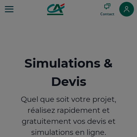
Aller
au
Contact
Menu
Aller au
Contenu
Aller
au
Pied
de
Simulations &
page
Devis
Quel que soit votre projet,
réalisez rapidement et
gratuitement vos devis et
simulations en ligne.