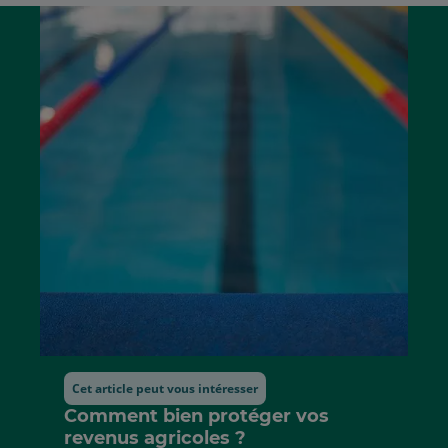
Aller
Aller
au
à
début
la
de
fin
la
de
liste
la
liste
Cet article peut vous intéresser
Comment bien protéger vos
revenus agricoles ?