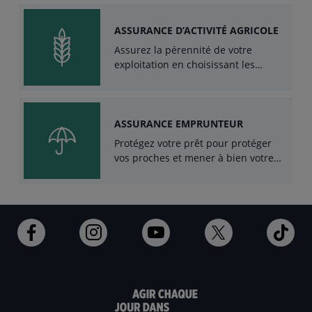
ASSURANCE D’ACTIVITÉ AGRICOLE
Assurez la pérennité de votre
exploitation en choisissant les
assurances couvrant les risques liés
à votre activité.
ASSURANCE EMPRUNTEUR
Protégez votre prêt pour protéger
vos proches et mener à bien votre
projet.
Ouvert
Ouvert
Ouvert
Ouvert
Ouv
dans
dans
dans
dans
dan
un
un
un
un
un
nouvel
nouvel
nouvel
nouvel
nou
onglet
onglet
onglet
onglet
ong