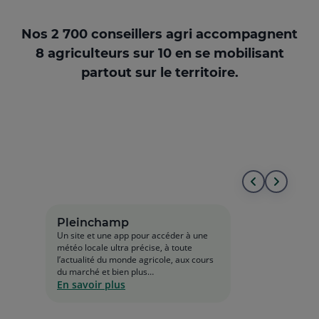
Nos 2 700 conseillers agri accompagnent
8 agriculteurs sur 10 en se mobilisant
partout sur le territoire.
Aller
Aller
au
à
Pleinchamp
Un site et une app pour accéder à une
début
la
météo locale ultra précise, à toute
l’actualité du monde agricole, aux cours
de
fin
du marché et bien plus…
En savoir plus
la
de