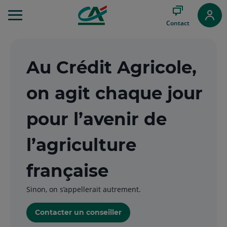
Aller
au
Contact
Menu
Aller au
Contenu
Aller
Au Crédit Agricole,
au
Pied
on agit chaque jour
de
page
pour l’avenir de
l’agriculture
française
Sinon, on s’appellerait autrement.
Contacter un conseiller