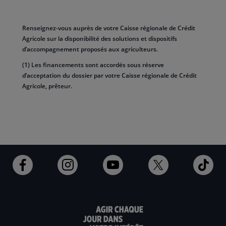
Renseignez-vous auprès de votre Caisse régionale de Crédit
Agricole sur la disponibilité des solutions et dispositifs
d’accompagnement proposés aux agriculteurs.
(1) Les financements sont accordés sous réserve
d’acceptation du dossier par votre Caisse régionale de Crédit
Agricole, prêteur.​
Ouvert
Ouvert
Ouvert
Ouvert
Ouv
dans
dans
dans
dans
dan
un
un
un
un
un
nouvel
nouvel
nouvel
nouvel
nou
onglet
onglet
onglet
onglet
ong