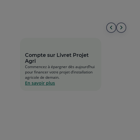
Aller
Aller
au
à
début
la
Compte sur Livret Projet
Agri
de
fin
Commencez à épargner dès aujourd’hui
pour financer votre projet d’installation
la
de
agricole de demain.
En savoir plus
liste
la
liste