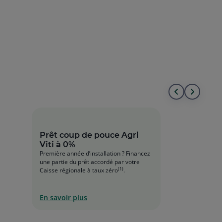
liste
la
liste
Aller
Aller
au
à
début
la
Prêt coup de pouce Agri
Viti à 0%
de
fin
Première année d’installation ? Financez
une partie du prêt accordé par votre
la
de
(1)
Caisse régionale à taux zéro
.
liste
la
En savoir plus
liste