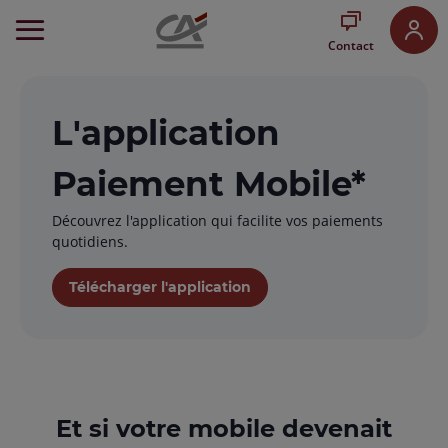
Aller
au
Contact
Menu
Aller au
Contenu
Aller
L'application
au
Pied
Paiement Mobile*
de
page
Découvrez l'application qui facilite vos paiements
quotidiens.
Télécharger l'application
Et si votre mobile devenait