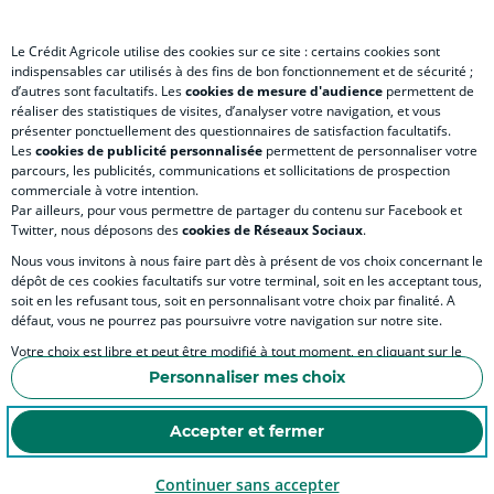
Le Crédit Agricole utilise des cookies sur ce site : certains cookies sont
indispensables car utilisés à des fins de bon fonctionnement et de sécurité ;
d’autres sont facultatifs. Les
cookies de mesure d'audience
permettent de
SITES SPECIALISES
réaliser des statistiques de visites, d’analyser votre navigation, et vous
présenter ponctuellement des questionnaires de satisfaction facultatifs.
Les
cookies de publicité personnalisée
permettent de personnaliser votre
parcours, les publicités, communications et sollicitations de prospection
commerciale à votre intention.
Par ailleurs, pour vous permettre de partager du contenu sur Facebook et
Accessibilité numérique du site
Twitter, nous déposons des
cookies de Réseaux Sociaux
.
Nous vous invitons à nous faire part dès à présent de vos choix concernant le
dépôt de ces cookies facultatifs sur votre terminal, soit en les acceptant tous,
soit en les refusant tous, soit en personnalisant votre choix par finalité. A
MENTIONS LÉGALES
défaut, vous ne pourrez pas poursuivre votre navigation sur notre site.
COOKIES ET POLITIQUE DE PROTECTION DES DONNÉES PERSONNELLES DU SITE IN
Votre choix est libre et peut être modifié à tout moment, en cliquant sur le
lien "Cookies", en bas de page.
POLITIQUE DE PROTECTION DES DONNÉES PERSONNELLES DE LA CAISSE RÉGIONA
Personnaliser mes choix
Pour en savoir plus sur les responsables de traitement et les finalités, cliquez
ESPACE SECURITE ET FRAUDE
sur "Personnaliser mes choix".
Accepter et fermer
COOKIES
Continuer sans accepter
© Crédit Agricole