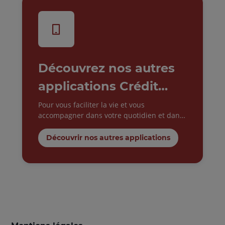
Découvrez nos autres
applications Crédit
Agricole
Pour vous faciliter la vie et vous
accompagner dans votre quotidien et dans
vos projets.
Découvrir nos autres applications