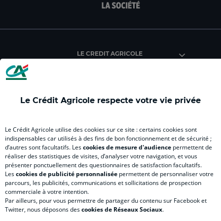
page
page
page
page
pag
facebook
instagram
youtube
twitter
Tik
du
du
du
du
du
Crédit
Crédit
Crédit
Crédit
Créd
Agricole
Agricole
Agricole
Agricole
Agri
LE CREDIT AGRICOLE
(
(
(
(
(
nouvel
nouvel
nouvel
nouvel
nou
onglet
onglet
onglet
onglet
ong
)
)
)
)
)
Le Crédit Agricole respecte votre vie privée
RELATION BANQUE CLIENT
Le Crédit Agricole utilise des cookies sur ce site : certains cookies sont
indispensables car utilisés à des fins de bon fonctionnement et de sécurité ;
d’autres sont facultatifs. Les
cookies de mesure d'audience
permettent de
SITES SPECIALISES
réaliser des statistiques de visites, d’analyser votre navigation, et vous
présenter ponctuellement des questionnaires de satisfaction facultatifs.
Les
cookies de publicité personnalisée
permettent de personnaliser votre
parcours, les publicités, communications et sollicitations de prospection
commerciale à votre intention.
Par ailleurs, pour vous permettre de partager du contenu sur Facebook et
Accessibilité numérique du site
Twitter, nous déposons des
cookies de Réseaux Sociaux
.