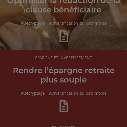
Optimiser la rédaction de la
clause bénéficiaire
hashtag
hashtag
#
Décryptage
#
Diversification du patrimoine
RUBRIQUE
EPARGNE ET INVESTISSEMENT
DE
L'ARTICLE
Rendre l’épargne retraite
plus souple
hashtag
hashtag
#
Décryptage
#
Diversification du patrimoine