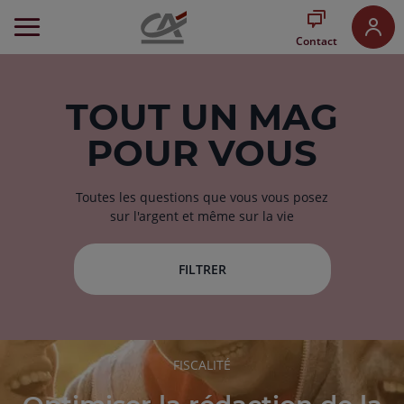
Aller
au
Contact
Menu
Aller au
Contenu
Aller
TOUT
UN MAG
au
POUR VOUS
Pied
de
page
Toutes les questions que vous vous posez
sur l'argent et même sur la vie
FILTRER
RUBRIQUE
FISCALITÉ
DE
L'ARTICLE