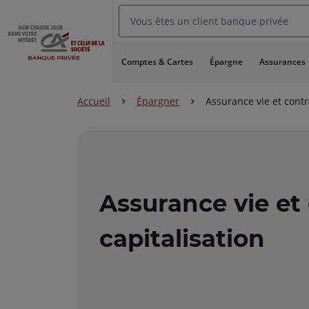
Aller
Vous êtes un client banque privée
au
Menu
Aller au
Comptes & Cartes
Épargne
Assurances
Contenu
Aller
au
Accueil
Épargner
Assurance vie et contr
Pied
de
page
Assurance vie et
capitalisation