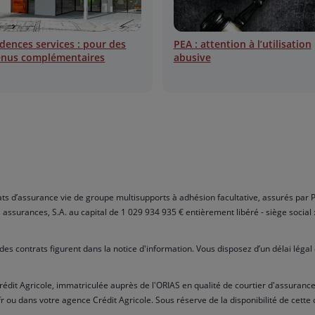
dences services : pour des
PEA : attention à l’utilisation
enus complémentaires
abusive
trats d’assurance vie de groupe multisupports à adhésion facultative, assurés pa
 assurances, S.A. au capital de 1 029 934 935 € entièrement libéré - siège social
s des contrats figurent dans la notice d'information. Vous disposez d’un délai lég
rédit Agricole, immatriculée auprès de l'ORIAS en qualité de courtier d'assuranc
r ou dans votre agence Crédit Agricole. Sous réserve de la disponibilité de cette 