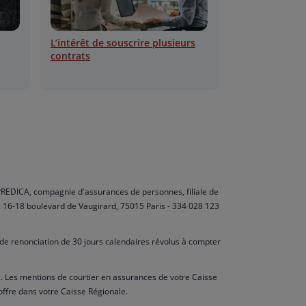
la
de
liste
la
L’intérêt de souscrire plusieurs
contrats
liste
r PREDICA, compagnie d'assurances de personnes, filiale de
 : 16-18 boulevard de Vaugirard, 75015 Paris - 334 028 123
al de renonciation de 30 jours calendaires révolus à compter
e. Les mentions de courtier en assurances de votre Caisse
offre dans votre Caisse Régionale.