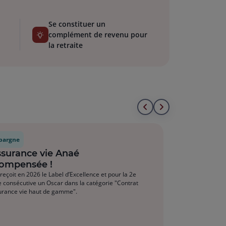
Se constituer un
complément de revenu pour
la retraite
Aller
Aller
au
à
pargne
début
la
ssurance vie Anaé
ompensée !
de
fin
reçoit en 2026 le Label d’Excellence et pour la 2e
 consécutive un Oscar dans la catégorie "Contrat
la
de
urance vie haut de gamme".
liste
la
liste