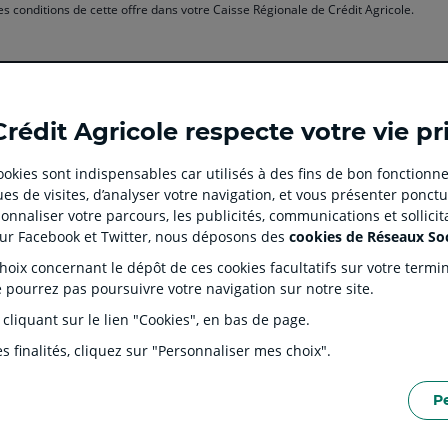
s conditions de cette offre dans votre Caisse Régionale de Crédit Agricole.
Ouvert
Ouvert
Ouvert
Ouvert
Ouvert
Crédit Agricole respecte votre vie pr
dans
dans
dans
dans
dans
un
un
un
un
un
 cookies sont indispensables car utilisés à des fins de bon fonctionne
nouvel
nouvel
nouvel
nouvel
nouvel
es de visites, d’analyser votre navigation, et vous présenter ponctu
onglet
onglet
onglet
onglet
onglet
 CLIENT
SITES SPECIALISES
nnaliser votre parcours, les publicités, communications et sollici
:
:
:
:
:
ation
Prêt immobilier en ligne
Cré
sur Facebook et Twitter, nous déposons des
cookies de Réseaux So
aller
aller
aller
aller
aller
Agences immobilières Square
Pro
ix concernant le dépôt de ces cookies facultatifs sur votre terminal
Habitat
sur
sur
sur
sur
sur
entaires
Par
e pourrez pas poursuivre votre navigation sur notre site.
Service de télésurveillance
la
la
la
la
la
es Dépôts et de Résolution (FGDR)
Ple
 cliquant sur le lien "Cookies", en bas de page.
LOA LDD Agilauto
ion
page
page
page
page
page
facebook
instagram
youtube
twitter
TikTok
s finalités, cliquez sur "Personnaliser mes choix".
du
du
du
du
du
Crédit
Crédit
Crédit
Crédit
Crédit
P
Agricole
Agricole
Agricole
Agricole
Agricole
ERSONNELLES DU SITE INTERNET
POLITIQUE DE PROTECTION DES DONNÉES PERSON