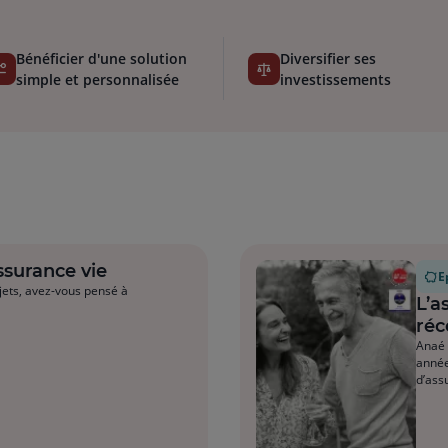
Bénéficier d'une solution
Diversifier ses
simple et personnalisée
investissements
surance vie
E
jets, avez-vous pensé à
L’a
réc
Anaé 
année
d’ass