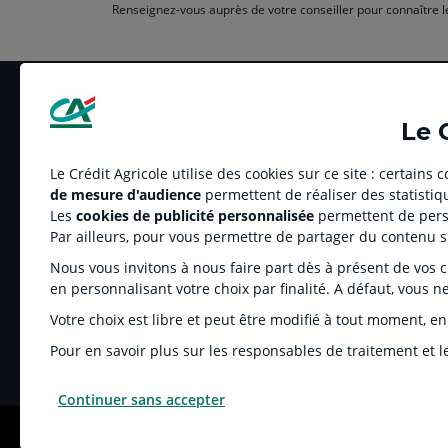
Renseignez-vous auprès de votre conseiller pour connaître le
Le 
Le Crédit Agricole utilise des cookies sur ce site : certains
de mesure d'audience
permettent de réaliser des statistiqu
LE CREDIT AGRICOLE
RELATION BANQUE
Les
cookies de publicité personnalisée
permettent de perso
Banque coopérative
Réclamation et médi
Par ailleurs, pour vous permettre de partager du contenu 
Espace sociétaire
Tarifs
Nous vous invitons à nous faire part dès à présent de vos cho
Charte éthique
Informations réglem
en personnalisant votre choix par finalité. A défaut, vous n
Groupe Crédit Agricole
Fonds de Garantie d
Votre choix est libre et peut être modifié à tout moment, en
Recrutement
Rétractation-Résiliat
Pour en savoir plus sur les responsables de traitement et le
Continuer sans accepter
MENTIONS LÉGALES
COOKIES ET POLITIQUE DE PROTECTION DES DONNÉES P
© Crédit Agricole