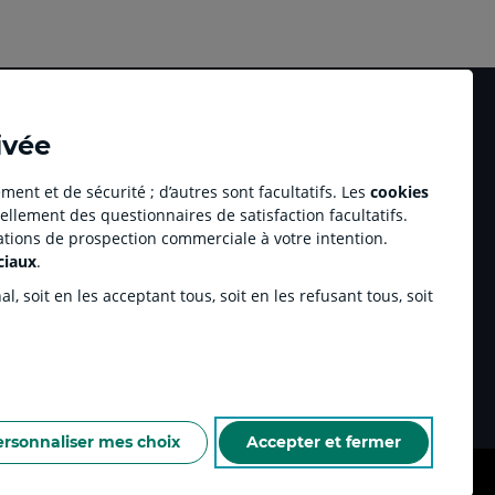
ivée
ment et de sécurité ; d’autres sont facultatifs. Les
cookies
ellement des questionnaires de satisfaction facultatifs.
Accessibilité numérique du site
tations de prospection commerciale à votre intention.
dit Agricole Immobilier
Plan du site
ciaux
.
Accessibilité - Non conforme
pulse by CA
, soit en les acceptant tous, soit en les refusant tous, soit
tenariats sportifs
inchamp.com
ersonnaliser mes choix
Accepter et fermer
NELLES DE LA CAISSE RÉGIONALE
ESPACE SECURITE ET FRAUDE
COOKIES