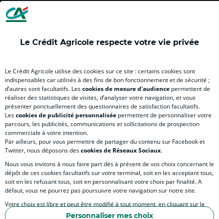
(
(
(
(
(
nouvel
nouvel
nouvel
nouvel
nou
onglet
onglet
onglet
onglet
ong
)
)
)
)
)
Le Crédit Agricole respecte votre vie privée
RELATION BANQUE CLIENT
Le Crédit Agricole utilise des cookies sur ce site : certains cookies sont
indispensables car utilisés à des fins de bon fonctionnement et de sécurité ;
d’autres sont facultatifs. Les
cookies de mesure d'audience
permettent de
SITES SPECIALISES
réaliser des statistiques de visites, d’analyser votre navigation, et vous
présenter ponctuellement des questionnaires de satisfaction facultatifs.
Les
cookies de publicité personnalisée
permettent de personnaliser votre
parcours, les publicités, communications et sollicitations de prospection
commerciale à votre intention.
Par ailleurs, pour vous permettre de partager du contenu sur Facebook et
Accessibilité numérique du site
Twitter, nous déposons des
cookies de Réseaux Sociaux
.
Nous vous invitons à nous faire part dès à présent de vos choix concernant le
dépôt de ces cookies facultatifs sur votre terminal, soit en les acceptant tous,
soit en les refusant tous, soit en personnalisant votre choix par finalité. A
MENTIONS LÉGALES
défaut, vous ne pourrez pas poursuivre votre navigation sur notre site.
COOKIES ET POLITIQUE DE PROTECTION DES DONNÉES PERSONNELLES DU SITE IN
Votre choix est libre et peut être modifié à tout moment, en cliquant sur le
lien "Cookies", en bas de page.
POLITIQUE DE PROTECTION DES DONNÉES PERSONNELLES DE LA CAISSE RÉGIONA
Personnaliser mes choix