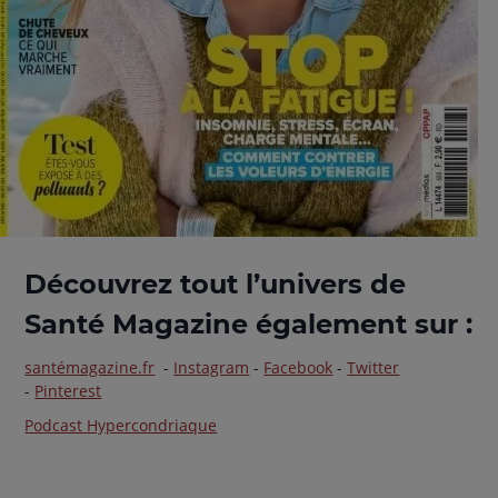
Découvrez tout l’univers de
Santé Magazine également sur :
santémagazine.fr
-
Instagram
-
Facebook
-
Twitter
-
Pinterest
Podcast Hypercondriaque