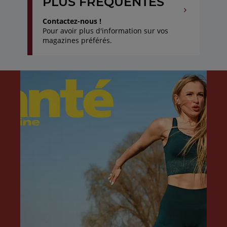
PLUS FRÉQUENTES
Contactez-nous !
Pour avoir plus d'information sur vos
magazines préférés.
Aller
Aller
au
à
début
la
de
fin
la
de
liste
la
liste