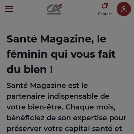
Aller
au
Contact
Menu
Aller au
Contenu
Aller
Santé Magazine, le
au
Pied
féminin qui vous fait
de
page
du bien !
Santé Magazine est le
partenaire indispensable de
votre bien-être. Chaque mois,
bénéficiez de son expertise pour
préserver votre capital santé et