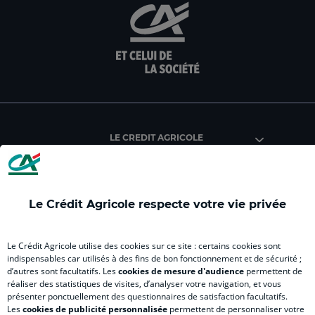
aller
aller
aller
aller
alle
sur
sur
sur
sur
sur
la
la
la
la
la
page
page
page
page
pag
facebook
instagram
youtube
twitter
Tik
du
du
du
du
du
Crédit
Crédit
Crédit
Crédit
Créd
Agricole
Agricole
Agricole
Agricole
Agri
LE CREDIT AGRICOLE
(
(
(
(
(
nouvel
nouvel
nouvel
nouvel
nou
onglet
onglet
onglet
onglet
ong
)
)
)
)
)
Le Crédit Agricole respecte votre vie privée
RELATION BANQUE CLIENT
Le Crédit Agricole utilise des cookies sur ce site : certains cookies sont
indispensables car utilisés à des fins de bon fonctionnement et de sécurité ;
d’autres sont facultatifs. Les
cookies de mesure d'audience
permettent de
SITES SPECIALISES
réaliser des statistiques de visites, d’analyser votre navigation, et vous
présenter ponctuellement des questionnaires de satisfaction facultatifs.
Les
cookies de publicité personnalisée
permettent de personnaliser votre