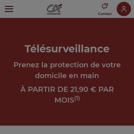
Aller
au
Contact
Menu
Aller au
Contenu
Aller
au
Télésurveillance
Pied
de
page
Prenez la protection de votre
domicile en main
À PARTIR DE 21,90 € PAR
(1)
MOIS