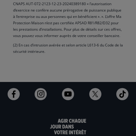
CNAPS AUT-072-2123-12-23-20240389180 « l’autorisation
d’exercice ne confère aucune prérogative de puissance publique
à l’entreprise ou aux personnes qui en bénéficient ». ». L’offre Ma
Protection Maison n’est pas certifiée APSAD R81/R82/D32 pour
les prestations d’installations. Pour plus de détails sur ces offres,
vous pouvez vous informer auprès de votre conseiller bancaire.
(2) En cas d’intrusion avérée et selon article L613-6 du Code de la
sécurité intérieure.
Ouvert
Ouvert
Ouvert
Ouvert
Ouv
dans
dans
dans
dans
dan
un
un
un
un
un
nouvel
nouvel
nouvel
nouvel
nou
onglet
onglet
onglet
onglet
ong
:
:
:
:
: