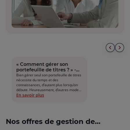
Aller
All
au
à
« Comment gérer son
portefeuille de titres ? » -
début
la
Les différents mode de
Bien gérer seul son portefeuille de titres
nécessite du temps et des
gestion
de
fin
connaissances, d’autant plus lorsqu’on
débute. Heureusement, d’autres modes
la
de
de gestion de portefeuille s’offrent à
En savoir plus
vous.
liste
la
list
Nos offres de gestion de