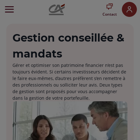
Aller
au
Contact
Menu
Aller au
Contenu
Gestion conseillée &
Aller
au
Pied
mandats
de
page
Gérer et optimiser son patrimoine financier n’est pas
toujours évident. Si certains investisseurs décident de
le faire eux-mêmes, d’autres préfèrent s’en remettre à
des professionnels ou solliciter leur avis. Deux types
de gestion sont proposés pour vous accompagner
dans la gestion de votre portefeuille.