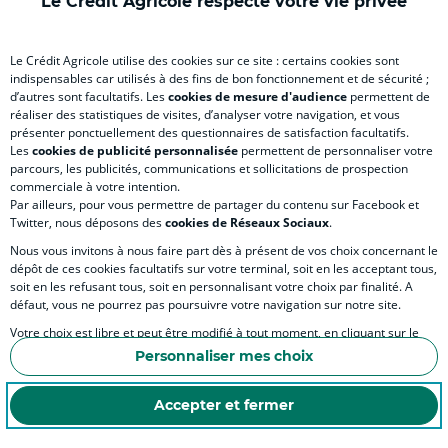
Le Crédit Agricole respecte votre vie privée
RELATION BANQUE CLIENT
Le Crédit Agricole utilise des cookies sur ce site : certains cookies sont
indispensables car utilisés à des fins de bon fonctionnement et de sécurité ;
d’autres sont facultatifs. Les
cookies de mesure d'audience
permettent de
SITES SPECIALISES
réaliser des statistiques de visites, d’analyser votre navigation, et vous
présenter ponctuellement des questionnaires de satisfaction facultatifs.
Les
cookies de publicité personnalisée
permettent de personnaliser votre
parcours, les publicités, communications et sollicitations de prospection
commerciale à votre intention.
Par ailleurs, pour vous permettre de partager du contenu sur Facebook et
Accessibilité numérique du site
Twitter, nous déposons des
cookies de Réseaux Sociaux
.
Nous vous invitons à nous faire part dès à présent de vos choix concernant le
dépôt de ces cookies facultatifs sur votre terminal, soit en les acceptant tous,
soit en les refusant tous, soit en personnalisant votre choix par finalité. A
MENTIONS LÉGALES
défaut, vous ne pourrez pas poursuivre votre navigation sur notre site.
COOKIES ET POLITIQUE DE PROTECTION DES DONNÉES PERSONNELLES DU SITE IN
Votre choix est libre et peut être modifié à tout moment, en cliquant sur le
lien "Cookies", en bas de page.
POLITIQUE DE PROTECTION DES DONNÉES PERSONNELLES DE LA CAISSE RÉGIONA
Personnaliser mes choix
Pour en savoir plus sur les responsables de traitement et les finalités, cliquez
ESPACE SECURITE ET FRAUDE
sur "Personnaliser mes choix".
Accepter et fermer
COOKIES