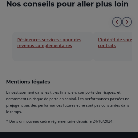
Nos conseils pour aller plus loin
Aller
All
au
à
Résidences services : pour des
L’intérêt de souscr
revenus complémentaires
contrats
début
la
de
fin
la
de
liste
la
Mentions légales
list
L’investissement dans les titres financiers comporte des risques, et
notamment un risque de perte en capital. Les performances passées ne
préjugent pas des performances futures et ne sont pas constantes dans
le temps.
* Dans un nouveau cadre règlementaire depuis le 24/10/2024.