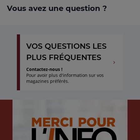
Vous avez une question ?
VOS QUESTIONS LES
PLUS FRÉQUENTES
Contactez-nous !
Pour avoir plus d'information sur vos
magazines préférés.
Aller
Aller
au
à
début
la