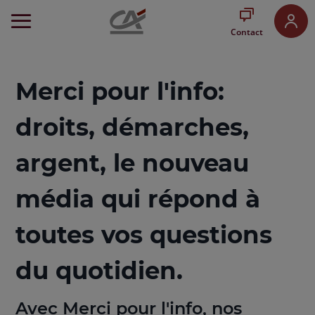
Aller
au
Contact
Menu
Aller au
Contenu
Aller
Merci pour l'info:
au
Pied
droits, démarches,
de
page
argent, le nouveau
média qui répond à
toutes vos questions
du quotidien.
Avec Merci pour l'info, nos