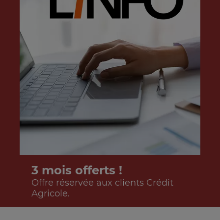
de
fin
la
de
liste
la
liste
3 mois offerts !
Offre réservée aux clients Crédit
Agricole.