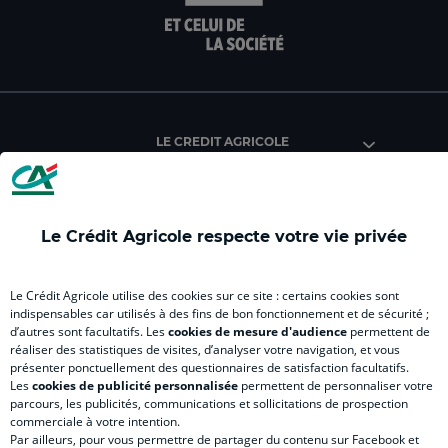
la
la
la
la
la
page
page
page
page
pag
facebook
instagram
youtube
twitter
Tik
du
du
du
du
du
Crédit
Crédit
Crédit
Crédit
Créd
Agricole
Agricole
Agricole
Agricole
Agri
LE CREDIT AGRICOLE
(
(
(
(
(
nouvel
nouvel
nouvel
nouvel
nou
onglet
onglet
onglet
onglet
ong
)
)
)
)
)
Le Crédit Agricole respecte votre vie privée
RELATION BANQUE CLIENT
Le Crédit Agricole utilise des cookies sur ce site : certains cookies sont
indispensables car utilisés à des fins de bon fonctionnement et de sécurité ;
d’autres sont facultatifs. Les
cookies de mesure d'audience
permettent de
SITES SPECIALISES
réaliser des statistiques de visites, d’analyser votre navigation, et vous
présenter ponctuellement des questionnaires de satisfaction facultatifs.
Les
cookies de publicité personnalisée
permettent de personnaliser votre
parcours, les publicités, communications et sollicitations de prospection
commerciale à votre intention.
Par ailleurs, pour vous permettre de partager du contenu sur Facebook et
Accessibilité numérique du site