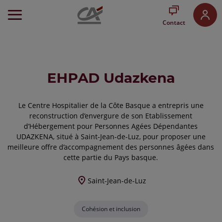
Aller
au
Contact
Menu
Aller au
Contenu
Aller
au
EHPAD Udazkena
Pied
de
page
Le Centre Hospitalier de la Côte Basque a entrepris une
reconstruction d’envergure de son Etablissement
d’Hébergement pour Personnes Agées Dépendantes
UDAZKENA, situé à Saint-Jean-de-Luz, pour proposer une
meilleure offre d’accompagnement des personnes âgées dans
cette partie du Pays basque.
Saint-Jean-de-Luz
Cohésion et inclusion