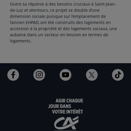
Outre sa réponse à des besoins cruciaux à Saint-Jean-
de-Luz et alentours, ce projet se double d’une
dimension sociale puisque sur l’emplacement de
l’ancien EHPAD, ont été construits des logements en
accession à la propriété et des logements sociaux, une
aubaine dans un secteur en tension en termes de
logements.
Ouvert
Ouvert
Ouvert
Ouvert
Ouv
dans
dans
dans
dans
dan
un
un
un
un
un
nouvel
nouvel
nouvel
nouvel
nou
onglet
onglet
onglet
onglet
ong
:
:
:
:
:
aller
aller
aller
aller
alle
sur
sur
sur
sur
sur