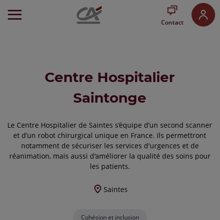
Aller
au
Contact
Menu
Aller au
Contenu
Aller
au
Centre Hospitalier
Pied
de
Saintonge
page
Le Centre Hospitalier de Saintes s’équipe d’un second scanner
et d’un robot chirurgical unique en France. Ils permettront
notamment de sécuriser les services d'urgences et de
réanimation, mais aussi d'améliorer la qualité des soins pour
les patients.
Saintes
Cohésion et inclusion