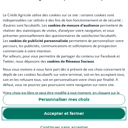
Le Crédit Agricole utilise des cookies sur ce site : certains cookies sont
indispensables car utilisés à des fins de bon fonctionnement et de sécurité ;
d’autres sont facultatifs. Les
cookies de mesure d'audience
permettent de
SITES SPECIALISES
réaliser des statistiques de visites, d’analyser votre navigation, et vous
présenter ponctuellement des questionnaires de satisfaction facultatifs.
Les
cookies de publicité personnalisée
permettent de personnaliser votre
parcours, les publicités, communications et sollicitations de prospection
commerciale à votre intention.
Par ailleurs, pour vous permettre de partager du contenu sur Facebook et
Accessibilité numérique du site
Twitter, nous déposons des
cookies de Réseaux Sociaux
.
Nous vous invitons à nous faire part dès à présent de vos choix concernant le
dépôt de ces cookies facultatifs sur votre terminal, soit en les acceptant tous,
soit en les refusant tous, soit en personnalisant votre choix par finalité. A
MENTIONS LÉGALES
défaut, vous ne pourrez pas poursuivre votre navigation sur notre site.
COOKIES ET POLITIQUE DE PROTECTION DES DONNÉES PERSONNELLES DU SITE IN
Votre choix est libre et peut être modifié à tout moment, en cliquant sur le
lien "Cookies", en bas de page.
POLITIQUE DE PROTECTION DES DONNÉES PERSONNELLES DE LA CAISSE RÉGIONA
Personnaliser mes choix
Pour en savoir plus sur les responsables de traitement et les finalités, cliquez
ESPACE SECURITE ET FRAUDE
sur "Personnaliser mes choix".
Accepter et fermer
COOKIES
Continuer sans accepter