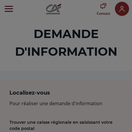
Aller
au
Contact
Menu
Aller au
Contenu
DEMANDE
Aller
au
Pied
D'INFORMATION
de
page
Localisez-vous
Pour réaliser une demande d'information
Trouver une caisse régionale en saisissant votre
code postal