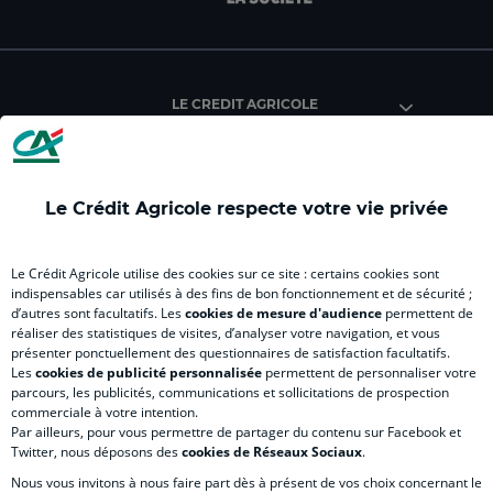
facebook
instagram
youtube
twitter
Tik
du
du
du
du
du
Crédit
Crédit
Crédit
Crédit
Créd
Agricole
Agricole
Agricole
Agricole
Agri
LE CREDIT AGRICOLE
(
(
(
(
(
nouvel
nouvel
nouvel
nouvel
nou
onglet
onglet
onglet
onglet
ong
)
)
)
)
)
Le Crédit Agricole respecte votre vie privée
RELATION BANQUE CLIENT
Le Crédit Agricole utilise des cookies sur ce site : certains cookies sont
indispensables car utilisés à des fins de bon fonctionnement et de sécurité ;
d’autres sont facultatifs. Les
cookies de mesure d'audience
permettent de
SITES SPECIALISES
réaliser des statistiques de visites, d’analyser votre navigation, et vous
présenter ponctuellement des questionnaires de satisfaction facultatifs.
Les
cookies de publicité personnalisée
permettent de personnaliser votre
parcours, les publicités, communications et sollicitations de prospection
commerciale à votre intention.
Par ailleurs, pour vous permettre de partager du contenu sur Facebook et
Accessibilité numérique du site
Twitter, nous déposons des
cookies de Réseaux Sociaux
.
Nous vous invitons à nous faire part dès à présent de vos choix concernant le