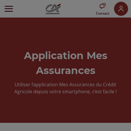
Aller
au
Contact
Menu
Aller au
Contenu
Aller
au
Pied
de
Application Mes
page
Assurances
Utiliser l’application Mes Assurances du Crédit
Agricole depuis votre smartphone, c’est facile !