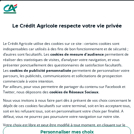
(
(
(
(
(
nouvel
nouvel
nouvel
nouvel
nou
onglet
onglet
onglet
onglet
ong
)
)
)
)
)
Le Crédit Agricole respecte votre vie privée
RELATION BANQUE CLIENT
Le Crédit Agricole utilise des cookies sur ce site : certains cookies sont
indispensables car utilisés à des fins de bon fonctionnement et de sécurité ;
d’autres sont facultatifs. Les
cookies de mesure d'audience
permettent de
SITES SPECIALISES
réaliser des statistiques de visites, d’analyser votre navigation, et vous
présenter ponctuellement des questionnaires de satisfaction facultatifs.
Les
cookies de publicité personnalisée
permettent de personnaliser votre
parcours, les publicités, communications et sollicitations de prospection
commerciale à votre intention.
Par ailleurs, pour vous permettre de partager du contenu sur Facebook et
Accessibilité numérique du site
Twitter, nous déposons des
cookies de Réseaux Sociaux
.
Nous vous invitons à nous faire part dès à présent de vos choix concernant le
dépôt de ces cookies facultatifs sur votre terminal, soit en les acceptant tous,
soit en les refusant tous, soit en personnalisant votre choix par finalité. A
MENTIONS LÉGALES
défaut, vous ne pourrez pas poursuivre votre navigation sur notre site.
COOKIES ET POLITIQUE DE PROTECTION DES DONNÉES PERSONNELLES DU SITE IN
Votre choix est libre et peut être modifié à tout moment, en cliquant sur le
lien "Cookies", en bas de page.
POLITIQUE DE PROTECTION DES DONNÉES PERSONNELLES DE LA CAISSE RÉGIONA
Personnaliser mes choix