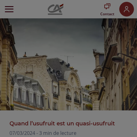
Aller
au
Contact
Menu
Aller au
Contenu
Aller
au
Pied
de
page
Quand l’usufruit est un quasi-usufruit
07/03/2024 - 3 min de lecture