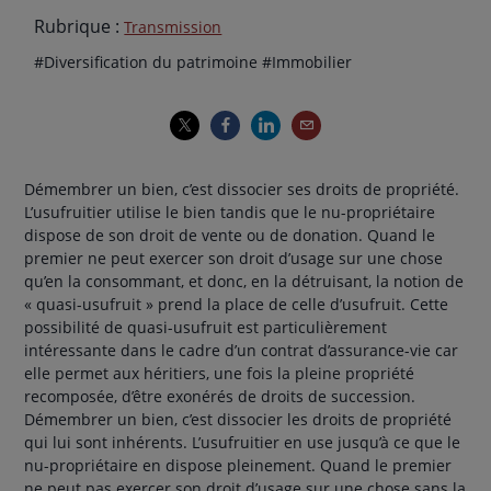
Rubrique :
Transmission
Thématiques
hashtag
hashtag
#
Diversification du patrimoine
#
Immobilier
de
l'article
Démembrer un bien, c’est dissocier ses droits de propriété.
L’usufruitier utilise le bien tandis que le nu-propriétaire
dispose de son droit de vente ou de donation. Quand le
premier ne peut exercer son droit d’usage sur une chose
qu’en la consommant, et donc, en la détruisant, la notion de
« quasi-usufruit » prend la place de celle d’usufruit. Cette
possibilité de quasi-usufruit est particulièrement
intéressante dans le cadre d’un contrat d’assurance-vie car
elle permet aux héritiers, une fois la pleine propriété
recomposée, d’être exonérés de droits de succession.
Démembrer un bien, c’est dissocier les droits de propriété
qui lui sont inhérents. L’usufruitier en use jusqu’à ce que le
nu-propriétaire en dispose pleinement. Quand le premier
ne peut pas exercer son droit d’usage sur une chose sans la