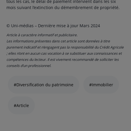
tous les cas, le délai de paiement intervient dans les six
mois suivant l’extinction du démembrement de propriété.
© Uni-médias – Dernière mise à jour Mars 2024
Article à caractère informatif et publicitaire.
Les informations présentes dans cet article sont données à titre
purement indicatif et n’engagent pas la responsabilité du Crédit Agricole
; elles n’ont en aucun cas vocation à se substituer aux connaissances et
compétences du lecteur. Il est vivement recommandé de solliciter les
conseils d’un professionnel.
Liste
de
#Diversification du patrimoine
#Immobilier
liens
thématiques
naviguez
#Article
avec
la
touche
navigation