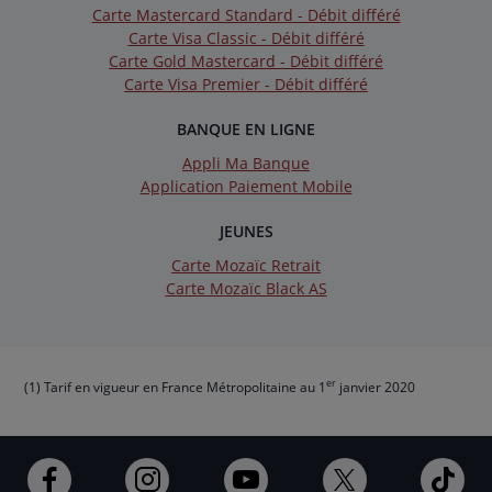
Carte Mastercard Standard - Débit différé
Carte Visa Classic - Débit différé
Carte Gold Mastercard - Débit différé
Carte Visa Premier - Débit différé
BANQUE EN LIGNE
Appli Ma Banque
Application Paiement Mobile
JEUNES
Carte Mozaïc Retrait
Carte Mozaïc Black AS
er
(1) Tarif en vigueur en France Métropolitaine au 1
janvier 2020
Ouvert
Ouvert
Ouvert
Ouvert
Ouv