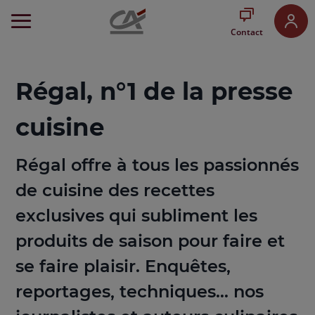
Aller
au
Contact
Menu
Aller au
Contenu
Aller
Régal, n°1 de la presse
au
Pied
cuisine
de
page
Régal offre à tous les passionnés
de cuisine des recettes
exclusives qui subliment les
produits de saison pour faire et
se faire plaisir. Enquêtes,
reportages, techniques… nos