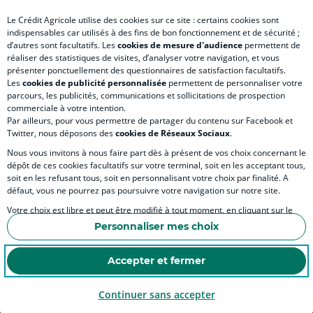
Le Crédit Agricole utilise des cookies sur ce site : certains cookies sont
indispensables car utilisés à des fins de bon fonctionnement et de sécurité ;
d’autres sont facultatifs. Les
cookies de mesure d'audience
permettent de
SITES SPECIALISES
réaliser des statistiques de visites, d’analyser votre navigation, et vous
présenter ponctuellement des questionnaires de satisfaction facultatifs.
Les
cookies de publicité personnalisée
permettent de personnaliser votre
parcours, les publicités, communications et sollicitations de prospection
commerciale à votre intention.
Par ailleurs, pour vous permettre de partager du contenu sur Facebook et
Accessibilité numérique du site
Twitter, nous déposons des
cookies de Réseaux Sociaux
.
Nous vous invitons à nous faire part dès à présent de vos choix concernant le
dépôt de ces cookies facultatifs sur votre terminal, soit en les acceptant tous,
soit en les refusant tous, soit en personnalisant votre choix par finalité. A
MENTIONS LÉGALES
défaut, vous ne pourrez pas poursuivre votre navigation sur notre site.
COOKIES ET POLITIQUE DE PROTECTION DES DONNÉES PERSONNELLES DU SITE IN
Votre choix est libre et peut être modifié à tout moment, en cliquant sur le
lien "Cookies", en bas de page.
POLITIQUE DE PROTECTION DES DONNÉES PERSONNELLES DE LA CAISSE RÉGIONA
Personnaliser mes choix
Pour en savoir plus sur les responsables de traitement et les finalités, cliquez
ESPACE SECURITE ET FRAUDE
sur "Personnaliser mes choix".
Accepter et fermer
COOKIES
Continuer sans accepter
© Crédit Agricole